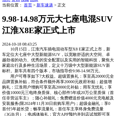
当前位置：
首页
>
新车速递
>
正文
9.98-14.98万元大七座电混SUV
江淮X8E家正式上市
2024-10-18 08:43:25
10月15日，江淮汽车插电混动车型X8 E家正式上市，新
车定位大七座中大型新能源SUV，以宽敞舒适的大空间、卓
越劲省的动力、优秀的安全配置以及实用的智能科技，聚焦大
家庭出行及多种生活场景，定义十万级中大型新能源SUV新
标杆。新车共有四个版本，市场指导价9.98-14.98万元。
用户可尊享如下7大权益。超级置换礼：享至高20000元全
品牌置换补贴，符合条件额外再享20000元政府补贴；超值增
购礼：江淮用户增购可享至高20000元补贴；用车无忧礼：享
价值10000元三电终身质保、核心部件5年或20万公里质保（首
任非营运车主）；随心补能礼：免费赠送价值4000元充电桩及
安装服务(限2024年11月30日前购车用户)；超级金融礼：享0
首付5年超长贷；畅享流量礼：首任车主享终身免费流量
（3GB/月）；电感体验礼：官方APP预约并到店试驾即可享