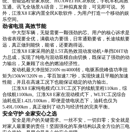
统、智能远程管家系统、HUAWEI HiCar系统，手机车机高效
互通。讯飞全场景Ai语音，三种拟真发音，可见即可说。另
外，江淮X8 E家内置全民K歌软件，为用户打造一个移动的娱
乐空间。
劲省电混 高效节能
中大型车辆，无疑需要一颗强劲的芯。用户的核心诉求是
劲省表现要全优，满载动力要强，日常通勤要省，长途续航要
远，真正做到能快，能省，还要跑得远。
江淮X8 E家采用的是1.5T高热效混动发动机+单挡DHT动
力总成，实现了纯电与混动双模自由切换，既保证了强劲的动
力输出，又兼顾了出色的燃油经济性。
发动机最大净扭矩210N·m/4000转，电驱系统峰值功率扭
矩为150kW/320N·m，零百加速7.7秒，实现快速且平顺的加速
性能，并且在高速工况下也能保证稳定的动力输出。
江淮X8 E家纯电模式CLTC工况下的续航里程110km，综
合续航1100km。江淮X8 E家在混动模式下，WLTC工况综合
油耗低至1.42L/100km，即便是馈电状态下，油耗也仅为
5.49L/100km，真正做到了动力与经济性的完美平衡。
安全守护 全家安心之选
安全是用户的关键需求。一丝不安，一切归零；安全就是
对家人最重要的责任！坚固强化的车身结构以及全方位的三电