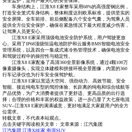
安全监护，是用户最关心的安全保障。
车身结构上，江淮X8 E家整车采用68%的高强度钢比例，
打造安全笼式车身结构，整体刚度达到欧系标准，提供坚实的
安全屏障。全车前排、前后侧配备六个安全气囊，为驾乘人员
提供全方位安全保护，确保在紧急情况下最大程度减少伤害，
让驾乘人员更安心。
江淮X8 E家采用顶级电池安全防护系统，用户驾驶更放
心。采用了IP68顶级恒温电池防护和云服务BMS智能电池安全
管理系统，以及四合一集成式液冷热管理技术，确保电池安全
和驾驶过程中的操控性与稳定性。
江淮X8 E家配备了高清360全景影像系统，通过4颗100万
像素摄像头，实现立体建模和拼接环视全景图像，内置的360
行车记录仪也为行车安全保驾护航。
江淮X8 E家以宽适大空间、强劲动力、高效节能、安全
智能、接近纯电车型的驾控体验、长距离的纯电和综合续航等
产品优势，为广大消费者提供了更舒适、更高品质的出行选
择；合理的价格和丰富的权益政策，进一步凸显了大七座电混
SUV--江淮X8 E家的满满诚意，更好地满足大家庭用户的全方
位需求。
转载文章，不代表本站观点。
点击关键字阅读相关文章：
文章来源：江汽集团
江汽集团
江淮X8E家
电混SUV