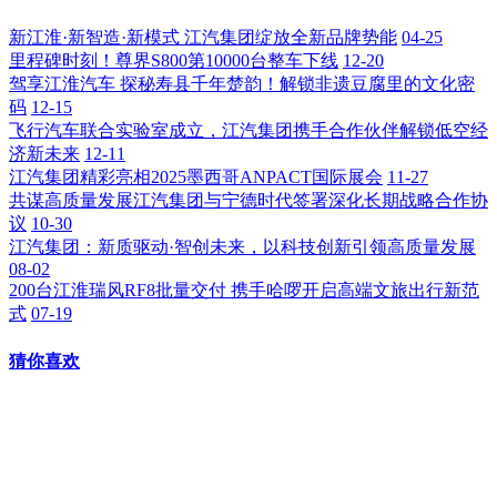
新江淮·新智造·新模式 江汽集团绽放全新品牌势能
04-25
里程碑时刻！尊界S800第10000台整车下线
12-20
驾享江淮汽车 探秘寿县千年楚韵！解锁非遗豆腐里的文化密
码
12-15
飞行汽车联合实验室成立，江汽集团携手合作伙伴解锁低空经
济新未来
12-11
江汽集团精彩亮相2025墨西哥ANPACT国际展会
11-27
共谋高质量发展江汽集团与宁德时代签署深化长期战略合作协
议
10-30
江汽集团：新质驱动·智创未来，以科技创新引领高质量发展
08-02
200台江淮瑞风RF8批量交付 携手哈啰开启高端文旅出行新范
式
07-19
猜你喜欢