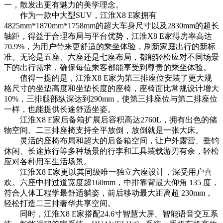
一，散发出更有魅力的美学理念。
作为一款中大型SUV，江淮X8 E家拥有
4825mm*1870mm*1758mm的超大车身尺寸以及2830mm的超长
轴距，得益于合理布局与平台优势，江淮X8 E家得房率高达
70.9%，为用户带来更舒适的乘坐体验，刷新家庭出行的新标
准。无论是五座、六座还是七座布局，都能轻松应对不同场景
下的出行需求，确保每位乘客都能享受到尊贵的乘坐体验。
值得一提的是，江淮X8 E家为第三排座位安装了更大规
格尺寸的坐垫高度和坐垫长度的座椅，座椅面比常规设计增大
10%，三排腿部纵深达到290mm，使第三排座位与第二排座位
一样，也能提供长途舒适坐姿。
江淮X8 E家后备箱扩展后容积高达2760L，拥有出色的储
物空间。二三排座椅支持全平放倒，放倒就是一张大床。
灵活的座椅布局和超大的后备箱空间，让户外露营、垂钓
休闲、长途旅行等多种场景的行李和工具装载游刃有余，轻松
应对各种用车生活场景。
江淮X8 E家更以其同级唯一独立六座设计，深受用户喜
欢。六座中排过道宽度超160mm，中排靠背最大仰角 135 度，
符合人体工程学最舒适躺姿，前后移动最大距离超 230mm，
轻松打造二三排奢华共享空间。
同时，江淮X8 E家搭配24.6寸智慧大屏、智能语音交互系