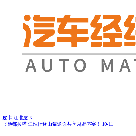
皮卡
江淮皮卡
飞驰都拉塔 江淮悍途山猫邀你共享越野盛宴！
10-11