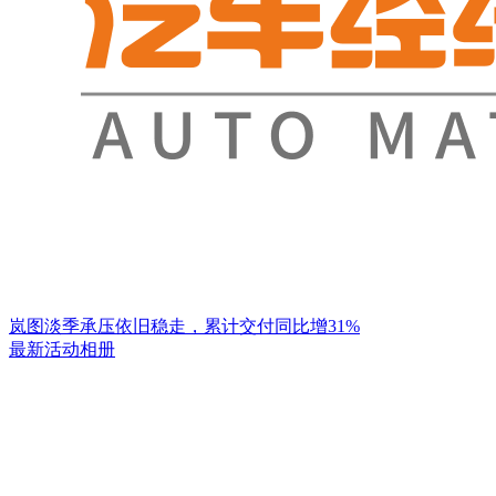
岚图淡季承压依旧稳走，累计交付同比增31%
最新活动相册