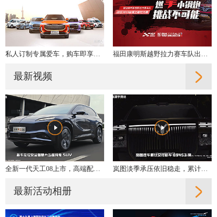
私人订制专属爱车，购车即享多重好礼！
福田康明斯越野拉力赛车队出征2019丝绸之路拉力赛
最新视频
全新一代天工08上市，高端配置大众化，重新定义性价比
岚图淡季承压依旧稳走，累计交付同比增31%
最新活动相册