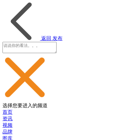
返回
发布
选择您要进入的频道
首页
资讯
视频
品牌
图库