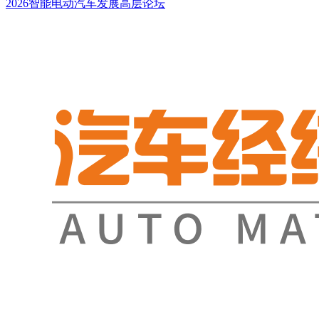
2026智能电动汽车发展高层论坛