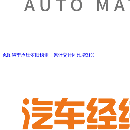
岚图淡季承压依旧稳走，累计交付同比增31%