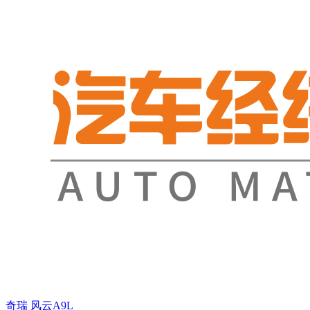
奇瑞
风云A9L