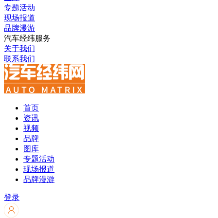
专题活动
现场报道
品牌漫游
汽车经纬服务
关于我们
联系我们
首页
资讯
视频
品牌
图库
专题活动
现场报道
品牌漫游
登录