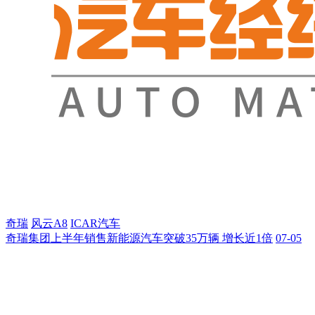
奇瑞
风云A8
ICAR汽车
奇瑞集团上半年销售新能源汽车突破35万辆 增长近1倍
07-05