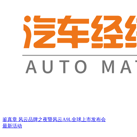
鉴真章 风云品牌之夜暨风云A9L全球上市发布会
最新活动