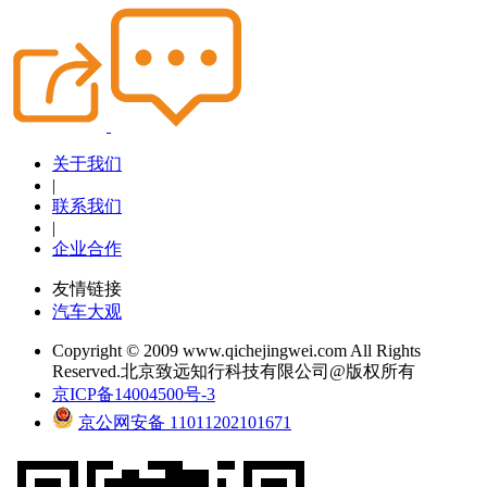
关于我们
|
联系我们
|
企业合作
友情链接
汽车大观
Copyright © 2009 www.qichejingwei.com All Rights
Reserved.北京致远知行科技有限公司@版权所有
京ICP备14004500号-3
京公网安备 11011202101671