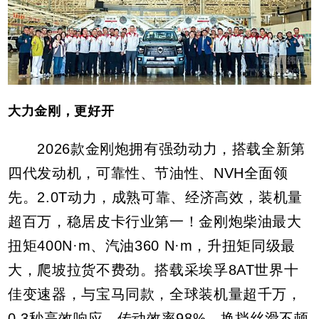
大力金刚，更好开
2026款金刚炮拥有强劲动力，搭载全新第
四代发动机，可靠性、节油性、NVH全面领
先。2.0T动力，成熟可靠、经济高效，装机量
超百万，稳居皮卡行业第一！金刚炮柴油最大
扭矩400N·m、汽油360 N·m，升扭矩同级最
大，爬坡拉货不费劲。搭载采埃孚8AT世界十
佳变速器，与宝马同款，全球装机量超千万，
0.3秒高效响应、传动效率98%，换挡丝滑不顿