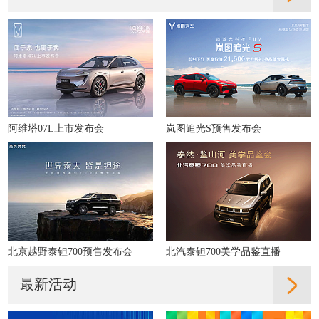
阿维塔07L上市发布会
岚图追光S预售发布会
北京越野泰钽700预售发布会
北汽泰钽700美学品鉴直播
最新活动