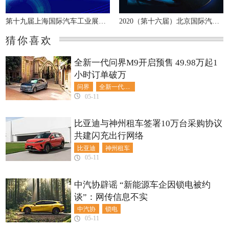
第十九届上海国际汽车工业展览会
2020（第十六届）北京国际汽车展览会
猜你喜欢
全新一代问界M9开启预售 49.98万起1
小时订单破万
问界
全新一代问界M9
05-11
比亚迪与神州租车签署10万台采购协议
共建闪充出行网络
比亚迪
神州租车
05-11
中汽协辟谣 “新能源车企因锁电被约
谈”：网传信息不实
中汽协
锁电
05-11