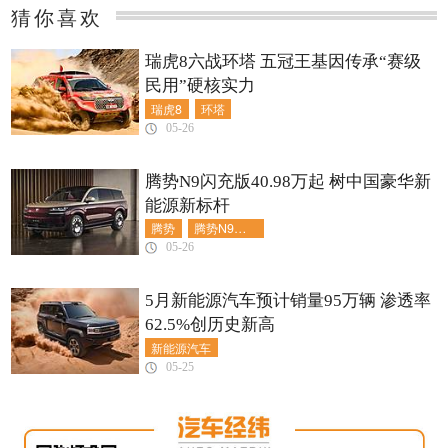
猜你喜欢
瑞虎8六战环塔 五冠王基因传承“赛级
民用”硬核实力
瑞虎8
环塔
05-26
腾势N9闪充版40.98万起 树中国豪华新
能源新标杆
腾势
腾势N9闪充版
05-26
5月新能源汽车预计销量95万辆 渗透率
62.5%创历史新高
新能源汽车
05-25