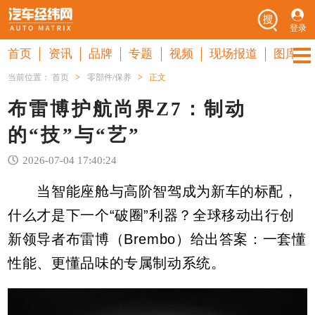
登录
首页
资讯
品牌
专题
视频
现场报道
图库
当前位置：
首页
>
零部件/保养
>
正文
布雷博护航尚界Z7：制动
的“技”与“艺”
2026-07-04 17:40:24
当智能座舱与高阶智驾成为新车的标配，
什么才是下一个“破圈”利器？全球移动出行创
新领导者布雷博（Brembo）给出答案：一套懂
性能、更懂品味的专属制动系统。