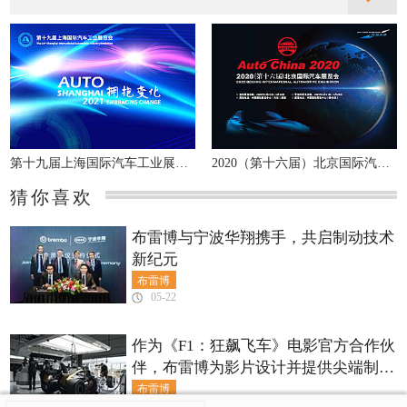
第十九届上海国际汽车工业展览会
2020（第十六届）北京国际汽车展览会
猜你喜欢
布雷博与宁波华翔携手，共启制动技术
新纪元
布雷博
05-22
作为《F1：狂飙飞车》电影官方合作伙
伴，布雷博为影片设计并提供尖端制动
系统
布雷博
06-30