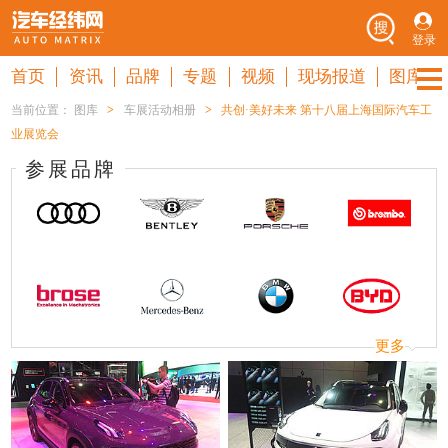
登录
首页
资讯
品牌
专题
视频
现场报道
图库
当前位置：
图库
>
车展活动相册
>
共创·美好未来 第十八届上海国际汽车工
业展览会
参展品牌
更多