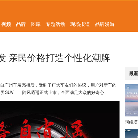
视频
品牌
图库
专题活动
现场报道
品牌漫游
发 亲民价格打造个性化潮牌
最
自广州车展亮相后，受到了广大车友们的热议，用户对新车的
跨界SUV——陆风逍遥正式上市，全面满足大众的好奇心。
阿维塔