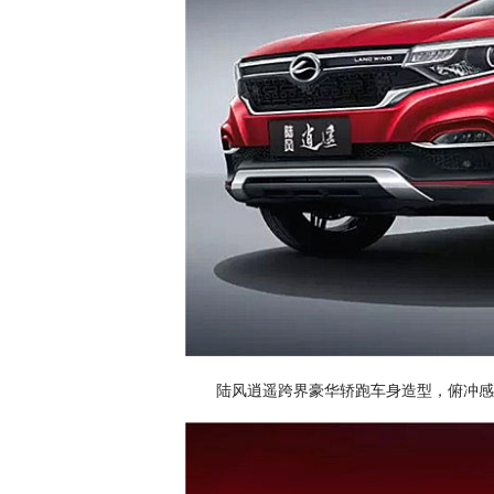
陆风逍遥跨界豪华轿跑车身造型，俯冲感的