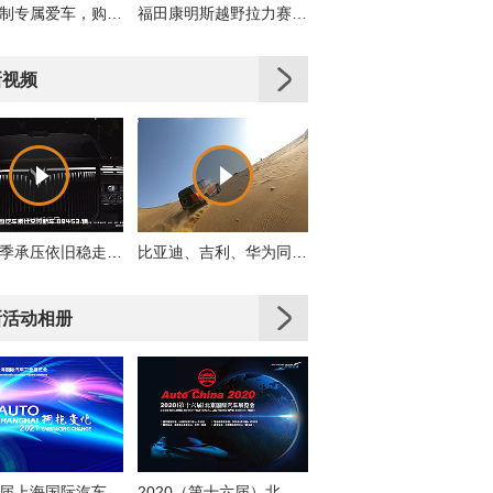
私人订制专属爱车，购车即享多重好礼！
福田康明斯越野拉力赛车队出征2019丝绸之路拉力赛
新视频
岚图淡季承压依旧稳走，累计交付同比增31%
比亚迪、吉利、华为同时押注，轻越野是真机会还是伪风口？
新活动相册
第十九届上海国际汽车工业展览会
2020（第十六届）北京国际汽车展览会