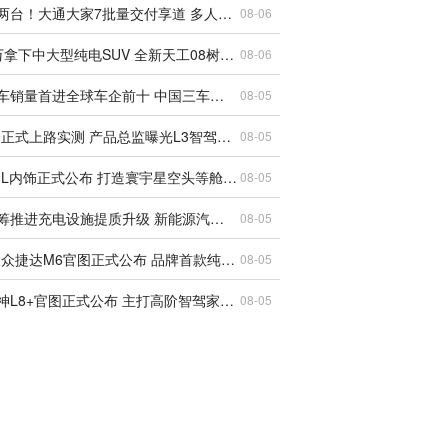
一台顶两台！大通大家7批量交付享道 多人出行有了新选择
08-06
17.99万拿下中大型纯电SUV 全新天工08树立新标杆
08-06
奇瑞汽车销量首进全球车企前十 中国三车企齐聚Top10创历史
08-05
享界G9正式上路实测 产品总监曝光L3智驾重磅标识
08-05
小鹏G9L内饰正式公布 打造寰宇星空头等舱智能座舱
08-05
国家统筹推进充电设施提质升级 新能源汽车充电服务迎来全面跃升
08-05
一汽-大众捷达M6官图正式公布 品牌首款纯电轿车下半年上市
08-05
东风风神L8+官图正式公布 主打高阶智驾家用插混SUV
08-05