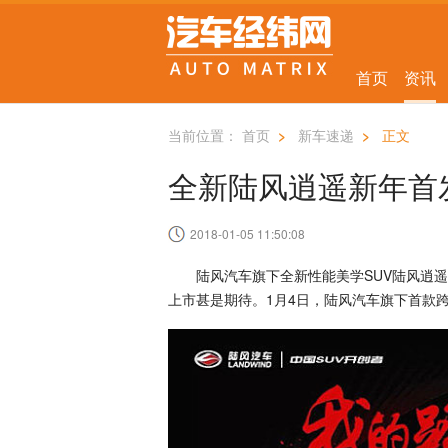
首页
资讯
当前位置：
首页
>
新车速递
>
正文
全新陆风逍遥新年首
2018-01-05 11:50:08
陆风汽车旗下全新性能美学SUV陆风逍遥
上市甚是期待。1月4日，陆风汽车旗下首款