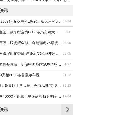
资讯
预售12.28万起 五菱星光L黑武士版大六座SUV外观正式公布
06-24
启境官宣第二款车型启境GX7 布局高端大五座SUV赛道
06-02
问鼎双百万，双虎耀全球！奇瑞瑞虎7&瑞虎5新品全球上市
04-09
四款六座SUV即将登场 谁能定义2026年出行新标准？
02-05
奇瑞集团再登顶峰，斩获中国品牌SUV全球销量第一
01-27
10亮相2026布鲁塞尔车展
01-12
东风×华为乾崑联手放大招！全新品牌“奕境”首台样车下线
12-23
最高狂享40000元钜惠！星途品牌12月购车盛宴
12-04
资讯