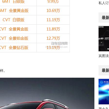
最
最
样。