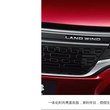
一体化时尚鹰翼前脸，犀利夺目，熠熠生