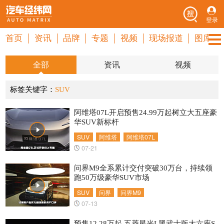
登录
首页
资讯
品牌
专题
视频
现场报道
图库
全部
资讯
视频
标签关键字：
SUV
阿维塔07L开启预售24.99万起树立大五座豪
华SUV新标杆
SUV
阿维塔
阿维塔07L
07-21
问界M9全系累计交付突破30万台，持续领
跑50万级豪华SUV市场
SUV
问界
问界M9
07-13
预售12.28万起 五菱星光L黑武士版大六座S