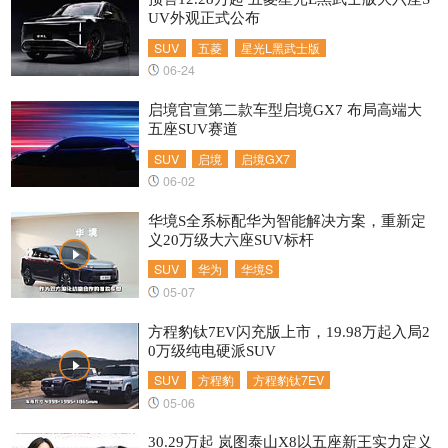
UV外观正式公布
SUV
五菱
星光L黑武士版
06-24
启境官宣第二款车型启境GX7 布局高端大
五座SUV赛道
SUV
启境
启境GX7
06-02
华境S全系标配华为智能解决方案，重新定
义20万级大六座SUV标杆
SUV
华为
华境S
05-07
方程豹钛7EV闪充版上市，19.98万起入局2
0万级纯电硬派SUV
SUV
方程豹
方程豹钛7EV
05-06
30.29万起 岚图泰山X8以五座新王实力定义