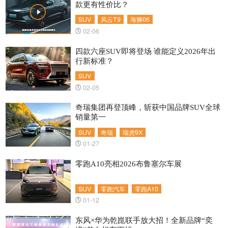
款更有性价比？
SUV
风云T9
海狮06
02-06
四款六座SUV即将登场 谁能定义2026年出
行新标准？
SUV
02-05
奇瑞集团再登顶峰，斩获中国品牌SUV全球
销量第一
SUV
奇瑞
瑞虎9X
01-27
零跑A10亮相2026布鲁塞尔车展
SUV
零跑汽车
零跑A10
01-12
东风×华为乾崑联手放大招！全新品牌“奕