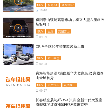
SUV
极氪7X
阿维塔07
10-10
岚图泰山破局高端市场，树立大型六座SUV
新标杆！
SUV
岚图
岚图泰山
09-29
CR-V全球30年荣耀款焕新上市
SUV
本田中国
09-28
岚海智能超混+满血版华为乾崑智驾 岚图泰
山全球首秀
SUV
岚图汽车
岚图泰山
09-27
长春航空展与歼-35A并肩 全新一代大五座
旗舰SUV红旗HS6PHEV超燃首秀