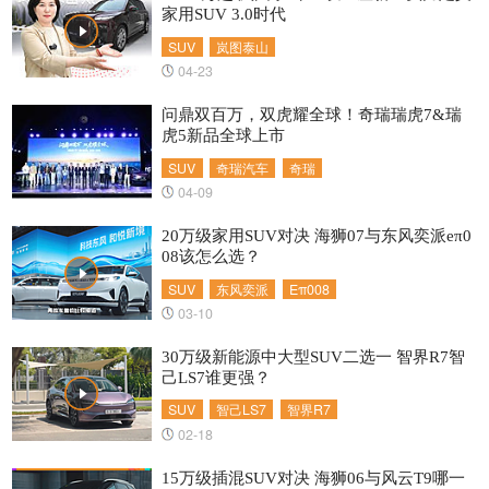
家用SUV 3.0时代
SUV
岚图泰山
04-23
问鼎双百万，双虎耀全球！奇瑞瑞虎7&瑞
虎5新品全球上市
SUV
奇瑞汽车
奇瑞
04-09
20万级家用SUV对决 海狮07与东风奕派eπ0
08该怎么选？
SUV
东风奕派
Eπ008
03-10
30万级新能源中大型SUV二选一 智界R7智
己LS7谁更强？
SUV
智己LS7
智界R7
02-18
15万级插混SUV对决 海狮06与风云T9哪一