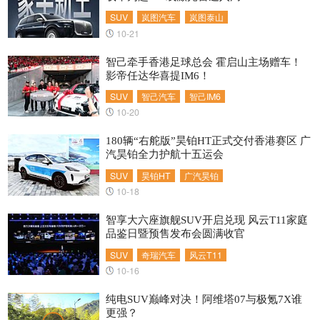
SUV
岚图汽车
岚图泰山
10-21
智己牵手香港足球总会 霍启山主场赠车！
影帝任达华喜提IM6！
SUV
智己汽车
智己IM6
10-20
180辆“右舵版”昊铂HT正式交付香港赛区 广
汽昊铂全力护航十五运会
SUV
昊铂HT
广汽昊铂
10-18
智享大六座旗舰SUV开启兑现 风云T11家庭
品鉴日暨预售发布会圆满收官
SUV
奇瑞汽车
风云T11
10-16
纯电SUV巅峰对决！阿维塔07与极氪7X谁
更强？