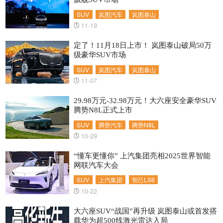
SUV
岚图汽车
岚图泰山
11-19
定了！11月18日上市！ 岚图泰山破局50万
级豪华SUV市场
SUV
岚图汽车
岚图泰山
11-07
29.98万元-32.98万元！大六座安全豪华SUV
腾势N8L正式上市
SUV
腾势汽车
腾势N8L
10-29
“懂车更懂你” 上汽集团亮相2025世界智能
网联汽车大会
SUV
上汽集团
智己LS6
10-22
大六座SUV“战国”再升级 岚图泰山或首发搭
载华为超500线激光雷达入局