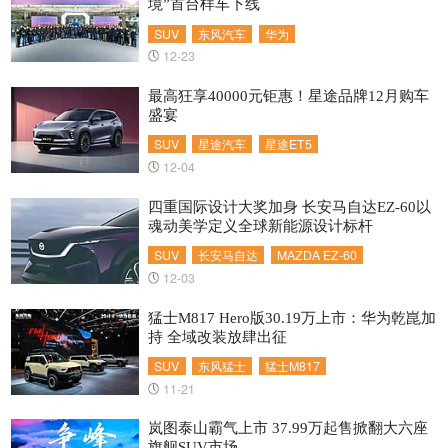
境”首台样车下线
SUV
东风汽车
华为
12-23
最高狂享40000元钜惠！星途品牌12月购车
盛宴
SUV
星途汽车
星途ET5
12-04
四重国际设计大奖加身 长安马自达EZ-60以
魂动美学定义全球新能源设计标杆
SUV
长安马自达
MAZDA EZ-60
12-03
猛士M817 Hero版30.19万上市：华为乾崑加
持 全域改装放肆出征
SUV
东风猛士
猛士M817
11-21
岚图泰山霸气上市 37.99万起售掀翻大六座
旗舰SUV市场