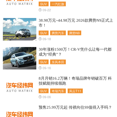
SUV
一汽红旗
09-22
38.98万元~44.98万元 2026款腾势N9正式上
市！
SUV
腾势汽车
腾势N9
09-18
30年涨粉1500万！CR-V凭什么让每一代都
成为“经典”？
SUV
东风本田
09-16
8月月销16.2万辆！奇瑞品牌年销破百万 科
技赋能持续领跑
SUV
奇瑞汽车
风云T11
09-06
预售25.99万元起 传祺向往S9值得入手吗？