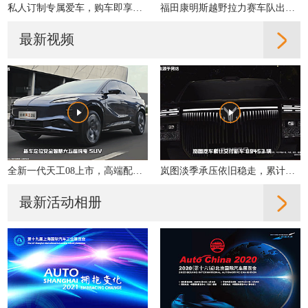
私人订制专属爱车，购车即享多重好礼！
福田康明斯越野拉力赛车队出征2019丝绸之路拉力赛
最新视频
全新一代天工08上市，高端配置大众化，重新定义性价比
岚图淡季承压依旧稳走，累计交付同比增31%
最新活动相册