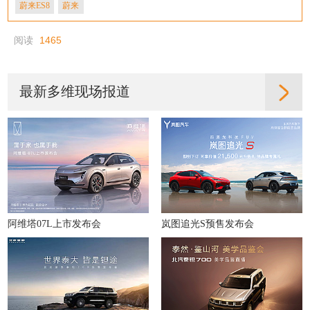
蔚来ES8
蔚来
阅读
1465
最新多维现场报道
阿维塔07L上市发布会
岚图追光S预售发布会