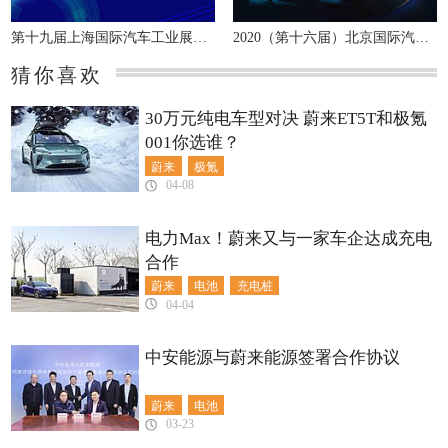
第十九届上海国际汽车工业展览会
2020（第十六届）北京国际汽车展览会
猜你喜欢
30万元纯电车型对决 蔚来ET5T和极氪
001你选谁？
蔚来
极氪
04-08
电力Max！蔚来又与一家车企达成充电
合作
蔚来
电池
充电桩
04-04
中安能源与蔚来能源签署合作协议
蔚来
电池
03-23