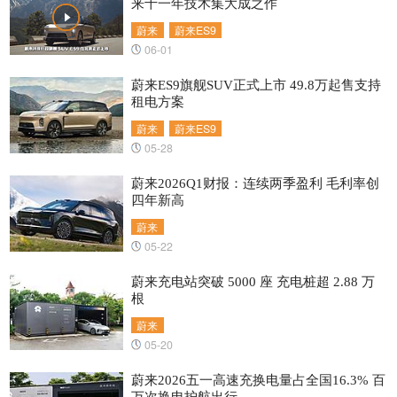
来十一年技术集大成之作
蔚来
蔚来ES9
06-01
蔚来ES9旗舰SUV正式上市 49.8万起售支持
租电方案
蔚来
蔚来ES9
05-28
蔚来2026Q1财报：连续两季盈利 毛利率创
四年新高
蔚来
05-22
蔚来充电站突破 5000 座 充电桩超 2.88 万
根
蔚来
05-20
蔚来2026五一高速充换电量占全国16.3% 百
万次换电护航出行