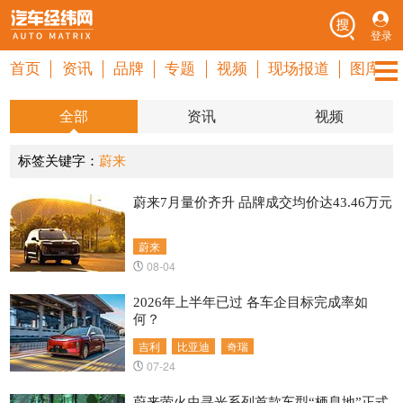
登录
首页
资讯
品牌
专题
视频
现场报道
图库
全部
资讯
视频
标签关键字：
蔚来
蔚来7月量价齐升 品牌成交均价达43.46万元
蔚来
08-04
2026年上半年已过 各车企目标完成率如
何？
吉利
比亚迪
奇瑞
07-24
蔚来萤火虫寻光系列首款车型“栖息地”正式