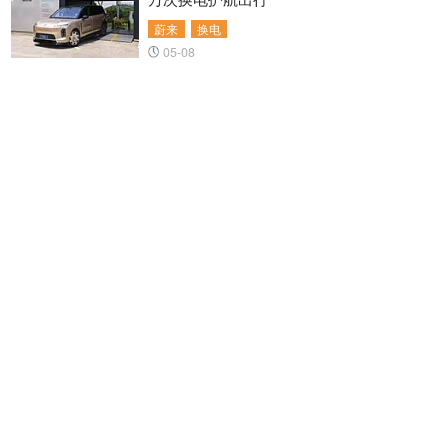
蔚来
换电
05-08
蔚来4月交付29356辆 萤火虫品牌首月交付
破4900台
蔚来
萤火虫
05-07
蔚来双站同步上线 全国充换电站总数突破 8
764 座
蔚来
充换电站
04-16
蔚来旗舰SUV ES9正式发布 预售价52.8万元
起
蔚来
蔚来ES9
04-10
蔚来ES9旗舰 SUV 内外饰官图发布 4 月 9
日技术发布会启幕