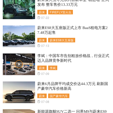
发布 整车售价13.33万元
蔚来
FIREFLY萤火虫
07-22
蔚来ES8大五座版正式上市 BaaS租电方案2
7.48万起售
蔚来
蔚来ES8大五座版
07-13
李斌：中国车市告别粗放价格战，行业正式
迈入品牌竟争新时代
蔚来
李斌
07-09
蔚来6月品牌平均成交价达44.3万元 刷新国
产豪华汽车价格新高
蔚来
国产豪华汽车
07-08
新能源旗舰SUV二选一 问界M9与蔚来ES9