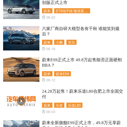
别版正式上市
蔚来
ET9地平线“极境逐光”特别版
06-22
六家厂商自研大模型​各有千秋 谁能笑到最
后？
蔚来
小鹏
华为
06-18
蔚来ES9正式上市 49.8万起售能否正面硬刚
BBA？
蔚来
蔚来ES9
06-12
24.28万起售！蔚来乐道L80合肥上市全国交
付
蔚来
乐道
乐道L80
06-03
蔚来全新旗舰ES9正式上市，49.8万元享蔚