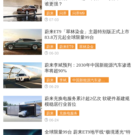
谁更强？
蔚来
问界
问界M9
07-03
蔚来ET9「翠林染金」主题特别版正式上市
83.8万元起全球限量99台
蔚来
蔚来ET9
翠林染金
06-30
蔚来李斌预判：2030年中国新能源汽车渗透
率将超90%
蔚来
李斌
中国新能源汽车渗透率
06-29
蔚来充换电服务累计超2亿次 软硬件基建规
模稳居行业首位
蔚来
充换电服务
06-24
全球限量99台 蔚来ET9地平线“极境逐光”特