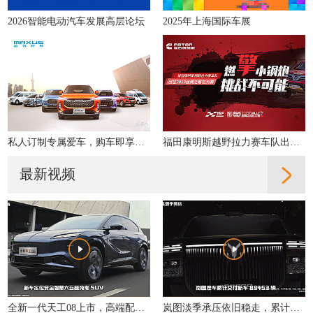
2026智能电动汽车发展高层论坛
2025年上海国际车展
私人订制专属爱车，购车即享多重好礼！
福田康明斯越野拉力赛车队出征2019丝绸之路拉力赛
最新视频
全新一代天工08上市，高端配置大众化，重新定义性价比
岚图淡季承压依旧稳走，累计交付同比增31%