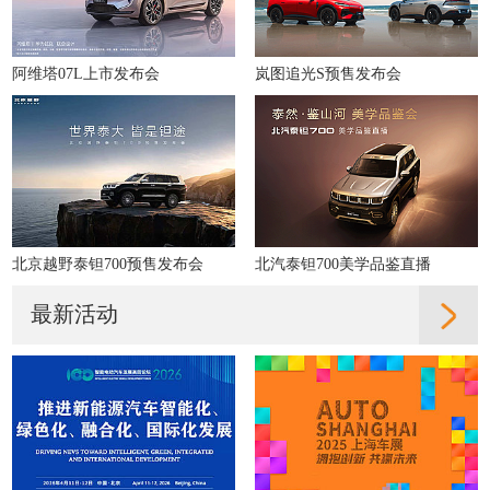
阿维塔07L上市发布会
岚图追光S预售发布会
北京越野泰钽700预售发布会
北汽泰钽700美学品鉴直播
最新活动