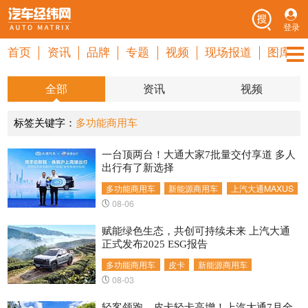
登录
首页
资讯
品牌
专题
视频
现场报道
图库
全部
资讯
视频
标签关键字：
多功能商用车
一台顶两台！大通大家7批量交付享道 多人
出行有了新选择
多功能商用车
新能源商用车
上汽大通MAXUS
08-06
赋能绿色生态，共创可持续未来 上汽大通
正式发布2025 ESG报告
多功能商用车
皮卡
新能源商用车
08-03
轻客领跑、皮卡轻卡高增！上汽大通7月全