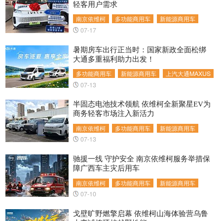
轻客用户需求
南京依维柯
多功能商用车
新能源商用车
07-17
暑期房车出行正当时：国家新政全面松绑
大通多重福利助力出发！
多功能商用车
新能源商用车
上汽大通MAXUS
07-13
半固态电池技术领航 依维柯全新聚星EV为
商务轻客市场注入新活力
南京依维柯
多功能商用车
新能源商用车
07-13
驰援一线 守护安全 南京依维柯服务举措保
障广西车主灾后用车
南京依维柯
多功能商用车
新能源商用车
07-10
戈壁旷野燃擎启幕 依维柯山海体验营乌鲁