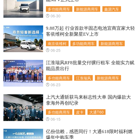
多功能商用车
新能源商用车
鑫源汽车
06-30
9.88万起 行业首款半固态电池宜商宜家大轻
客依维柯全新聚星EV上市
南京依维柯
多功能商用车
新能源商用车
06-25
江淮瑞风RF8批量交付骥行租车 全能实力赋
能品质出行
多功能商用车
江淮瑞风
新能源商用车
06-23
上汽大通斩获马来标志性大单 国内爆款大
拿海外再创纪录
多功能商用车
皮卡
大通T60
06-15
亿份信赖，感恩同行！大通618限时福利燃
爆年中购车季