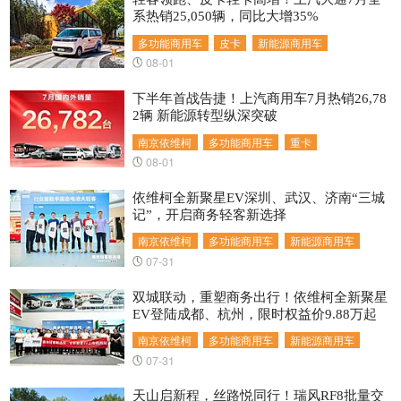
系热销25,050辆，同比大增35%
多功能商用车
皮卡
新能源商用车
08-01
下半年首战告捷！上汽商用车7月热销26,78
2辆 新能源转型纵深突破
南京依维柯
多功能商用车
重卡
08-01
依维柯全新聚星EV深圳、武汉、济南“三城
记”，开启商务轻客新选择
南京依维柯
多功能商用车
新能源商用车
07-31
双城联动，重塑商务出行！依维柯全新聚星
EV登陆成都、杭州，限时权益价9.88万起
南京依维柯
多功能商用车
新能源商用车
07-31
天山启新程，丝路悦同行！瑞风RF8批量交