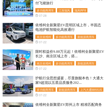
付飞猪旅行
多功能商用车
江淮瑞风
瑞风RF8
07-28
依维柯全新聚星EV昆明区域上市，半固态
电池护航智能化高效通行
南京依维柯
多功能商用车
新能源商用车
07-22
限时权益价9.88万元起！依维柯全新聚星EV
长沙、南京区域上市，搭...
南京依维柯
多功能商用车
新能源商用车
07-22
护航行业思想盛宴，尽显旗舰本色！大通大
家9超混以五星品质服务202...
多功能商用车
新能源商用车
上汽大通MAXUS
07-22
依维柯全新聚星EV郑州上市 精准匹配商务