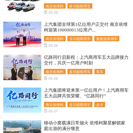
南京依维柯
多功能商用车
05-29
上汽集团全球第1亿位用户正交付 南京依维
柯迎第100000013位用户...
南京依维柯
多功能商用车
新能源商用车
05-29
亿路同行启新程：上汽商用车五大品牌接力
交付，共庆一亿用户时刻
南京依维柯
多功能商用车
客车
05-29
上汽集团将迎来第一亿位用户！上汽商用车
五大品牌共筑荣耀、“亿路同行”
南京依维柯
多功能商用车
皮卡
05-27
移动小窝载满日常烟火 依维柯聚星解锁家
庭出游的满分惬意