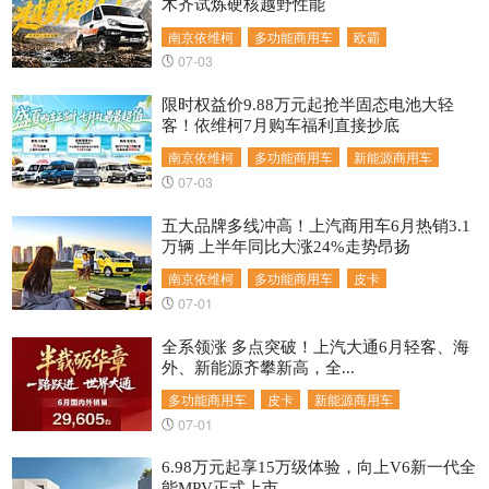
木齐试炼硬核越野性能
南京依维柯
多功能商用车
欧霸
07-03
限时权益价9.88万元起抢半固态电池大轻
客！依维柯7月购车福利直接抄底
南京依维柯
多功能商用车
新能源商用车
07-03
五大品牌多线冲高！上汽商用车6月热销3.1
万辆 上半年同比大涨24%走势昂扬
南京依维柯
多功能商用车
皮卡
07-01
全系领涨 多点突破！上汽大通6月轻客、海
外、新能源齐攀新高，全...
多功能商用车
皮卡
新能源商用车
07-01
6.98万元起享15万级体验，向上V6新一代全
能MPV正式上市