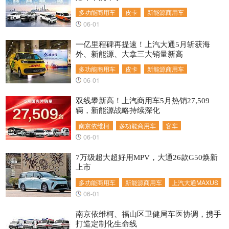
多功能商用车
皮卡
新能源商用车
06-01
一亿里程碑再提速！上汽大通5月斩获海
外、新能源、大拿三大销量新高
多功能商用车
皮卡
新能源商用车
06-01
双线攀新高！上汽商用车5月热销27,509
辆，新能源战略持续深化
南京依维柯
多功能商用车
客车
06-01
7万级超大超好用MPV，大通26款G50焕新
上市
多功能商用车
新能源商用车
上汽大通MAXUS
06-01
南京依维柯、福山区卫健局车医协调，携手
打造定制化生命线