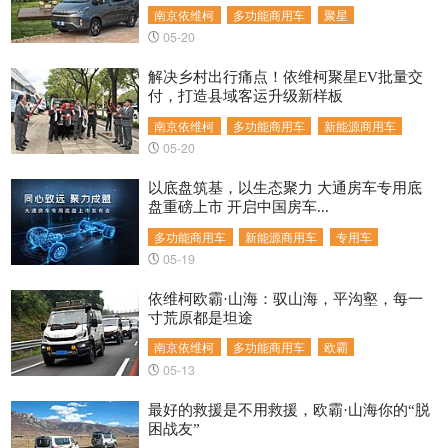
南京依维柯
多功能商用车
聚星
05-20
解决乡村出行痛点！依维柯聚星EV批量交
付，打造县域客运升级新样板
南京依维柯
多功能商用车
新能源商用车
05-20
以底盘筑基，以生态聚力 大通房车专用底
盘重磅上市 开启中国房车...
多功能商用车
新能源商用车
专用车
05-19
依维柯欧霸·山海：驭山海，平沟壑，每一
寸荒原都是坦途
南京依维柯
多功能商用车
欧霸
05-13
最好的救援是不用救援，欧霸·山海你的“脱
困战友”