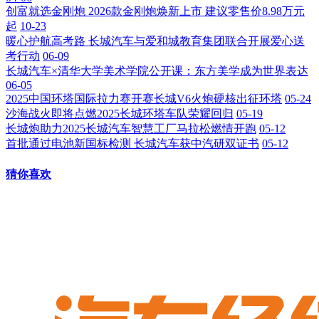
创富就选金刚炮 2026款金刚炮焕新上市 建议零售价8.98万元
起
10-23
暖心护航高考路 长城汽车与爱和城教育集团联合开展爱心送
考行动
06-09
长城汽车×清华大学美术学院公开课：东方美学成为世界表达
06-05
2025中国环塔国际拉力赛开赛长城V6火炮硬核出征环塔
05-24
沙海战火即将点燃2025长城环塔车队荣耀回归
05-19
长城炮助力2025长城汽车智慧工厂马拉松燃情开跑
05-12
首批通过电池新国标检测 长城汽车获中汽研双证书
05-12
猜你喜欢