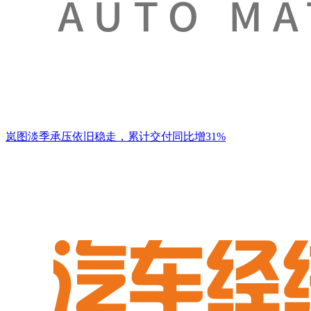
岚图淡季承压依旧稳走，累计交付同比增31%