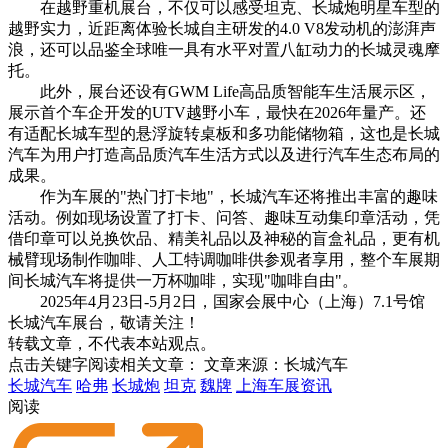
在越野重机展台，不仅可以感受坦克、长城炮明星车型的
越野实力，近距离体验长城自主研发的4.0 V8发动机的澎湃声
浪，还可以品鉴全球唯一具有水平对置八缸动力的长城灵魂摩
托。
此外，展台还设有GWM Life高品质智能车生活展示区，
展示首个车企开发的UTV越野小车，最快在2026年量产。还
有适配长城车型的悬浮旋转桌板和多功能储物箱，这也是长城
汽车为用户打造高品质汽车生活方式以及进行汽车生态布局的
成果。
作为车展的"热门打卡地"，长城汽车还将推出丰富的趣味
活动。例如现场设置了打卡、问答、趣味互动集印章活动，凭
借印章可以兑换饮品、精美礼品以及神秘的盲盒礼品，更有机
械臂现场制作咖啡、人工特调咖啡供参观者享用，整个车展期
间长城汽车将提供一万杯咖啡，实现"咖啡自由"。
2025年4月23日-5月2日，国家会展中心（上海）7.1号馆
长城汽车展台，敬请关注！
转载文章，不代表本站观点。
点击关键字阅读相关文章：
文章来源：长城汽车
长城汽车
哈弗
长城炮
坦克
魏牌
上海车展资讯
阅读