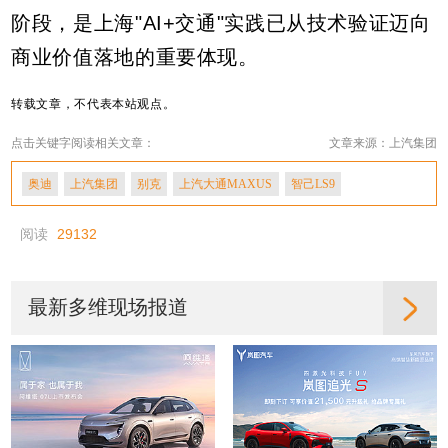
阶段，是上海"AI+交通"实践已从技术验证迈向
商业价值落地的重要体现。
转载文章，不代表本站观点。
点击关键字阅读相关文章：
文章来源：上汽集团
奥迪
上汽集团
别克
上汽大通MAXUS
智己LS9
阅读
29132
最新多维现场报道