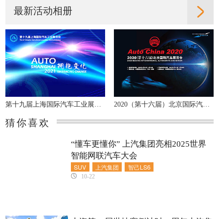
最新活动相册
第十九届上海国际汽车工业展览会
2020（第十六届）北京国际汽车展览会
猜你喜欢
“懂车更懂你” 上汽集团亮相2025世界
智能网联汽车大会
SUV
上汽集团
智己LS6
10-22