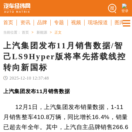
登录
首页
资讯
品牌
专题
视频
现场报道
图库
当前位置：
首页
>
新能源
>
正文
上汽集团发布11月销售数据/智
己LS9Hyper版将率先搭载线控
转向新国标
2025-12-10 12:37:48
上汽集团发布11月销售数据
12月1日，上汽集团发布销量数据，1-11
月销售整车410.8万辆，同比增长16.4%，销量
已超去年全年。其中，上汽自主品牌销售266.6