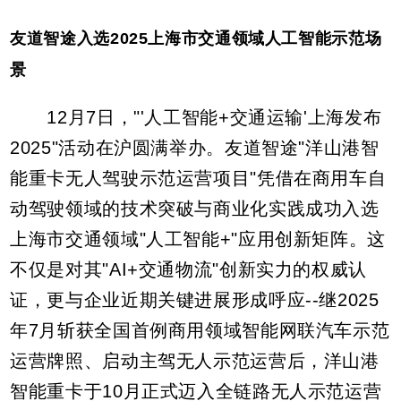
友道智途入选2025上海市交通领域人工智能示范场
景
12月7日，"'人工智能+交通运输'上海发布
2025"活动在沪圆满举办。友道智途"洋山港智
能重卡无人驾驶示范运营项目"凭借在商用车自
动驾驶领域的技术突破与商业化实践成功入选
上海市交通领域"人工智能+"应用创新矩阵。这
不仅是对其"AI+交通物流"创新实力的权威认
证，更与企业近期关键进展形成呼应--继2025
年7月斩获全国首例商用领域智能网联汽车示范
运营牌照、启动主驾无人示范运营后，洋山港
智能重卡于10月正式迈入全链路无人示范运营