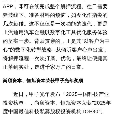
APP，即可在线完成整个解押流程。往日需要
奔波线下、准备材料的烦恼，如今化作指尖的
几次触碰。这不仅仅是一次功能的迭代，更是
上汽通用汽车金融以数字化工具优化服务体验
的坚实一步。背后贯穿的，正是其"以客户为中
心"的数字化转型战略--从倾听客户心声出发，
将解押流程一次次打磨、优化，最终让便捷真
正落到实处，走进千家万户的日常。
尚颀资本、恒旭资本荣获甲子光年奖项
近日，甲子光年发布「2025中国科技产业
投资榜单」，尚颀资本、恒旭资本荣获"2025年
度中国最佳科技私募股权投资机构TOP30"。