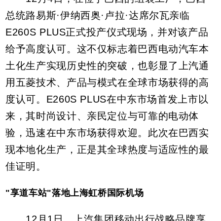
总统路易斯·伊纳西奥·卢拉·达席尔瓦亲临
E260S PLUS正式投产仪式现场，并对该产品
给予高度认可。这不仅标志着巴西电动汽车本
土化生产实现历史性的突破，也彰显了上汽通
用五菱技术、产品与模式在全球市场获得的高
度认可。E260S PLUS在中东市场首发上市以
来，其时尚设计、亲民定位与可靠的电动体
验，迅速在中东市场获得欢迎。此次在巴西实
现本地化生产，正是其全球热度与适应性的最
佳证明。
"享道车站"落地上海虹桥国际机场
12月1日，上汽集团移动出行战略品牌享