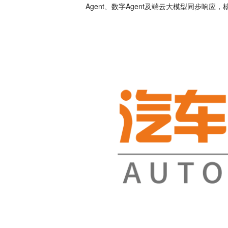
KaKaClaw咖咖虾™展现的三大亮点令人
派”、“知心友人”、“全能派”等多种可切换
统可以持续学习用户习惯，自动生成专属场景技
仅会做事、会玩，更能够进行自我成长。它可