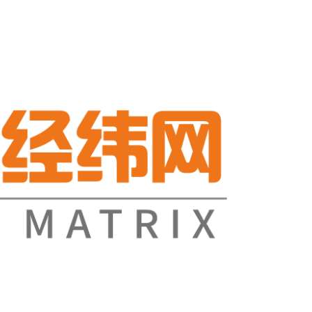
合的安全隔离难题，地平线首创城堡（Fortress）安全物
行。整车智驾域达ASIL-D最高等级，承诺座舱重启将不影响