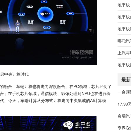
地平线
地平线
启中央计算时代
最新
的融合，车端计算也将走向深度融合。在PC领域，芯片经历了
融合；在手机芯片领域，通信模块、影像处理到NPU也在进行着
代。今天，车端计算从分布式计算走向中央集成的AI计算模