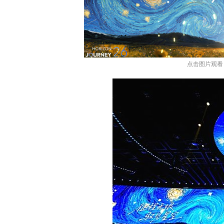
点击图片观看