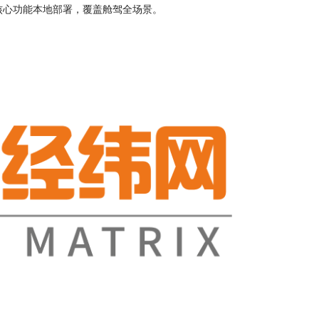
印象深刻。首先是“有性格”，它支持多维度人格设定，提供“实干
人设，支持方言与全场景语气同步；其次是“记性好”，长时序记忆系
能，真正实现“越用越懂你”；更让人惊艳的是“会的多”，它不
以主动关怀、可以随心定义、随需求随时升级技能库。不仅系