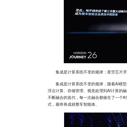
集成是计算系统不变的规律：星空芯片开
集成是计算系统不变的规律，随着AI模型
浮点计算、存储管理、视觉处理到AI计算的
不断融合的迭代，每一次融合都催生了一个时
式，最终将成就整车智能体。