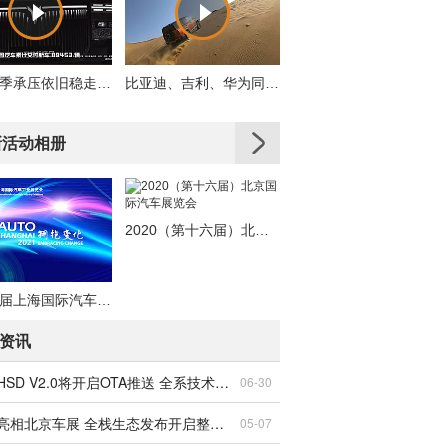
岚图淡季承压依旧稳走，累计交付同比增31%
比亚迪、吉利、华为同时押注，轻越野是真机会还是伪风口？
新活动相册
2020（第十六届）北京国际汽车展览会
第十九届上海国际汽车工业展览会
资讯
地平线HSD V2.0将开启OTA推送 全系技术焕新升级
06-30
地平线亮相北京车展 全栈生态发布开启整车智能体时代
05-07