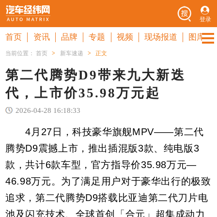
登录
首页
资讯
品牌
专题
视频
现场报道
图库
当前位置：
首页
>
新车速递
>
正文
第二代腾势D9带来九大新迭
代，上市价35.98万元起
2026-04-28 16:18:33
4月27日，科技豪华旗舰MPV——第二代
腾势D9震撼上市，推出插混版3款、纯电版3
款，共计6款车型，官方指导价35.98万元—
46.98万元。为了满足用户对于豪华出行的极致
追求，第二代腾势D9搭载比亚迪第二代刀片电
池及闪充技术、全球首创「合元」超集成动力