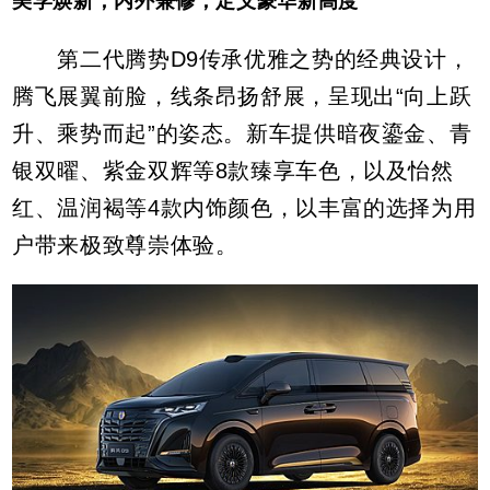
美学焕新，内外兼修，定义豪华新高度
第二代腾势D9传承优雅之势的经典设计，
腾飞展翼前脸，线条昂扬舒展，呈现出“向上跃
升、乘势而起”的姿态。新车提供暗夜鎏金、青
银双曜、紫金双辉等8款臻享车色，以及怡然
红、温润褐等4款内饰颜色，以丰富的选择为用
户带来极致尊崇体验。