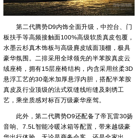
第二代腾势D9内饰全面升级，中控台、门
板扶手等高频接触面100%高级软质真皮包覆，
水墨云杉真木饰板与高级麂皮绒面顶棚，极具
豪华氛围。二排采用全球领先的半苯胺真皮云
绒座椅，拥有15层座椅结构，内含采用丝柔3D
悬浮工艺的30毫米加厚悬浮内胆，搭配半苯胺
真皮及行业顶级的法式双缝线绗缝及刺绣工
艺，乘坐质感对标百万级豪华座驾。
此外，第二代腾势D9还配备了帝瓦雷30扬
音响、7.5L智能冷暖冰箱等配置，带来越级豪
华出行体验。无论是商务会客，还是全家出