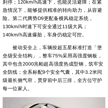
刹停；120km/h高速下，也能灵活避障；在紧
急情况下，能够提供精准的转向助力，从容避
险。第二代腾势D9更配备横风稳定系统，
130km/h时速下可安全通过11级大风；
140km/h高速爆胎，车身仍稳定可控。
被动安全上，车辆按超五星标准打造「堡
垒级安全结构」，整车75%采用高强度钢板，
其中包含2000兆帕超高强度热成型钢，筑牢安
全防线；全系标配9个安全气囊，其中3.2米同
级最长侧气帘，贯穿前中后三排，全方位守护
每一位家人。