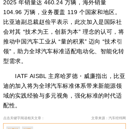
104.96 万辆，业务覆盖 119 个国家和地区。
比亚迪副总裁赵俭平表示，此次加入是国际社
会对其 “技术为王，创新为本” 理念的认可，将
推动中国汽车工业从 “量的积累” 迈向 “技术引
领”，助力全球汽车标准适配电动化、智能化转
型需求。
IATF AISBL 主席哈罗德・威廉指出，比亚
迪的加入将为全球汽车标准体系带来新能源领
域的实践经验与多元视角，强化标准的时代适
配性。
点击关键字阅读相关文章：
文章来源：汽车经纬网
比亚迪
IATF