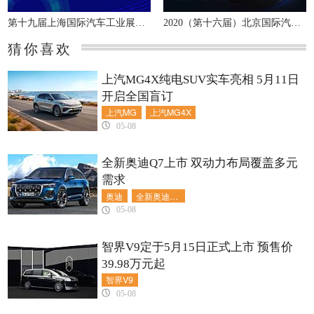
第十九届上海国际汽车工业展览会
2020（第十六届）北京国际汽车展览会
猜你喜欢
上汽MG4X纯电SUV实车亮相 5月11日
开启全国盲订
上汽MG
上汽MG4X
05-08
全新奥迪Q7上市 双动力布局覆盖多元
需求
奥迪
全新奥迪Q7
05-08
智界V9定于5月15日正式上市 预售价
39.98万元起
智界V9
05-08