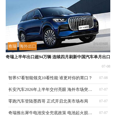
奇瑞
海外出口
奇瑞上半年出口超94万辆 连续四月刷新中国汽车单月出口纪
07-08
智界S7看智能领克10看性能 谁更对你的胃口？
07-08
长安汽车2026年上半年交付亮眼 海外市场突破40.2万辆
07-07
零跑汽车登陆墨西哥 正式开启北美市场布局
07-07
奇瑞推出犀牛电池安全兜底政策 电池起火损毁赔付整车
07-07