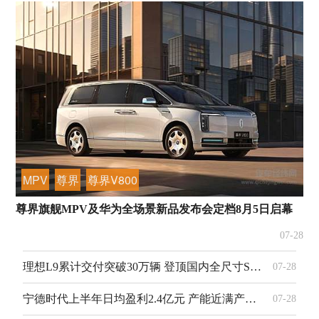
MPV
尊界
尊界V800
尊界旗舰MPV及华为全场景新品发布会定档8月5日启幕
07-28
理想L9累计交付突破30万辆 登顶国内全尺寸SUV市场榜首
07-28
宁德时代上半年日均盈利2.4亿元 产能近满产再扩1.5倍夯实龙头优势
07-28