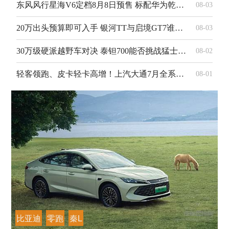
东风风行星海V6定档8月8日预售 标配华为乾崑智驾打造亲民大六座
08-03
20万出头预算即可入手 银河TT与启境GT7谁更能吸引消费者？
08-03
30万级硬派越野车对决 泰钽700能否挑战猛士M817？
08-02
轻客领跑、皮卡轻卡高增！上汽大通7月全系热销25,050辆，同比大增35%
08-01
比亚迪
零跑
秦L