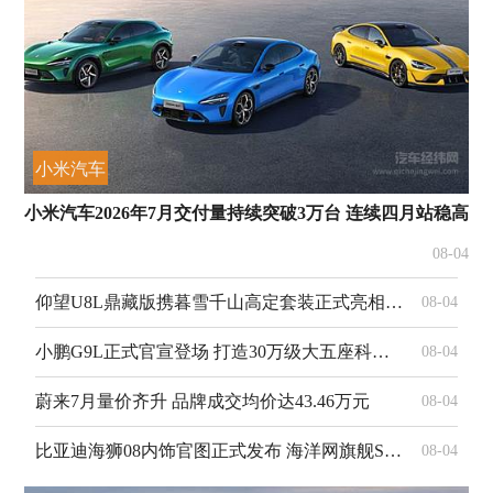
小米汽车
小米汽车2026年7月交付量持续突破3万台 连续四月站稳高
08-04
仰望U8L鼎藏版携暮雪千山高定套装正式亮相 重塑国产顶奢SUV标杆
08-04
小鹏G9L正式官宣登场 打造30万级大五座科技旗舰新标杆
08-04
蔚来7月量价齐升 品牌成交均价达43.46万元
08-04
比亚迪海狮08内饰官图正式发布 海洋网旗舰SUV质感升级
08-04