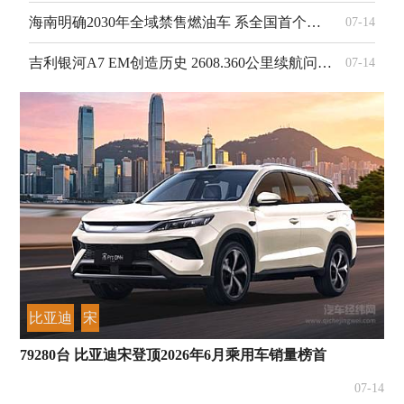
海南明确2030年全域禁售燃油车 系全国首个划定禁燃时间表省份
07-14
吉利银河A7 EM创造历史 2608.360公里续航问鼎吉尼斯世界纪录
07-14
比亚迪
宋
79280台 比亚迪宋登顶2026年6月乘用车销量榜首
07-14