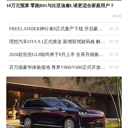
10万元预算 零跑B01与比亚迪秦L谁更适合家庭用户？
08-01
FREELANDER神行者8正式量产下线 开启豪华新能源SUV全新篇章
07-31
理想汽车OTA 9.1正式推送 新增双驾驶风格 解锁非划线车位自动泊车
07-31
2026款别克GL8陆尚将于8月上市 全系升级焕新家用新能源MPV实力
07-31
百万级豪华体验落地 尊界V800/V680正式开放卷轴星空顶选配
07-31