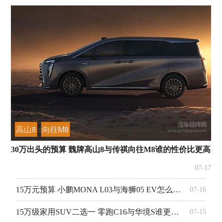
高山8
向往M8
30万出头的预算 魏牌高山8与传祺向往M8谁的性价比更高？
07-17
15万元预算 小鹏MONA L03与海狮05 EV怎么选？
07-16
15万级家用SUV二选一 零跑C16与华境S谁更胜一筹？
07-15