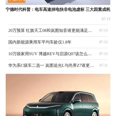
宁德时代科普：电车高速掉电快非电池虚标 三大因素成耗电
07-13
20万预算 红旗天工08和岚图知音谁更能满足你的需求？
07-13
国内新能源乘用车平均车龄仅1.8年
07-12
10万级家用SUV 博越REV与启源Q07该怎么选？
07-12
华为系C级车二选一 岚图追光L与尚界Z7谁更有竞争力？
07-11