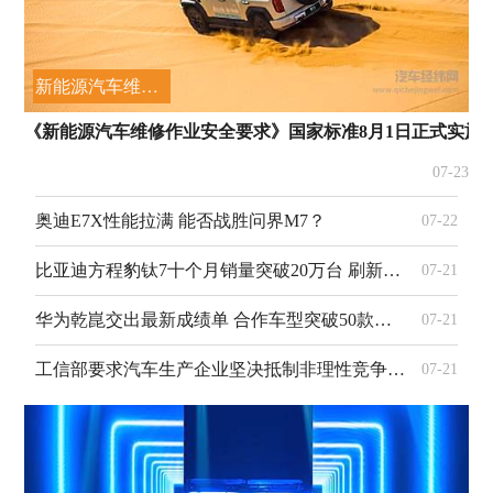
新能源汽车维修作业安全要求
《新能源汽车维修作业安全要求》国家标准8月1日正式实施
07-23
奥迪E7X性能拉满 能否战胜问界M7？
07-22
比亚迪方程豹钛7十个月销量突破20万台 刷新行业纪录！
07-21
华为乾崑交出最新成绩单 合作车型突破50款智驾规模化落地提速
07-21
工信部要求汽车生产企业坚决抵制非理性竞争 规范行业发展秩序
07-21