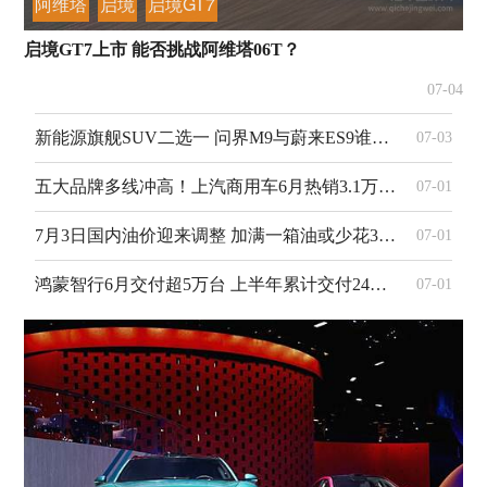
阿维塔
启境
启境GT7
启境GT7上市 能否挑战阿维塔06T？
07-04
新能源旗舰SUV二选一 问界M9与蔚来ES9谁更强？
07-03
五大品牌多线冲高！上汽商用车6月热销3.1万辆 上半年同比大涨24%走势昂扬
07-01
7月3日国内油价迎来调整 加满一箱油或少花32.5元
07-01
鸿蒙智行6月交付超5万台 上半年累计交付24万台同比大增18.6%
07-01