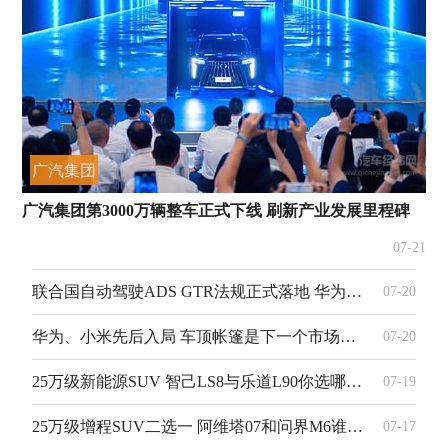
广汽集团
广汽集团第3000万辆整车正式下线 刷新产业发展里程碑
07-21
联合国自动驾驶ADS GTR法规正式落地 华为引望深度参与贡献中国力量
07-20
华为、小米先后入局 车顶帐篷是下一个市场吗？
07-20
25万级新能源SUV 智己LS8与乐道L90你选哪一个？
07-19
25万级增程SUV二选一 阿维塔07和问界M6谁更强？
07-17