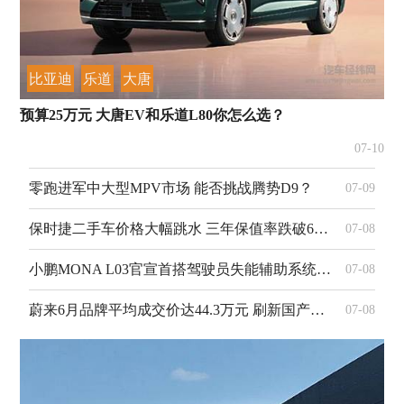
比亚迪
乐道
大唐
预算25万元 大唐EV和乐道L80你怎么选？
07-10
零跑进军中大型MPV市场 能否挑战腾势D9？
07-09
保时捷二手车价格大幅跳水 三年保值率跌破60%
07-08
小鹏MONA L03官宣首搭驾驶员失能辅助系统 筑牢全场景出行安全防线
07-08
蔚来6月品牌平均成交价达44.3万元 刷新国产豪华汽车价格新高
07-08