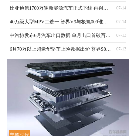
比亚迪第1700万辆新能源汽车正式下线 再创全球产业新纪录
07-14
40万级大型MPV二选一 智界V9与极氪009谁更有性价比？
07-14
中汽协发布6月汽车出口数据 单月出口首破百万辆 新能源出口暴涨1.6倍
07-13
6月70万以上超豪华轿车上险数据出炉 尊界S800登顶榜单
07-13
宁德时代