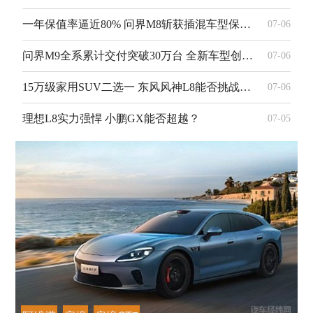
一年保值率逼近80% 问界M8斩获插混车型保值率榜首
07-06
问界M9全系累计交付突破30万台 全新车型创50万级交付新纪录
07-06
15万级家用SUV二选一 东风风神L8能否挑战尚界H5？
07-06
理想L8实力强悍 小鹏GX能否超越？
07-05