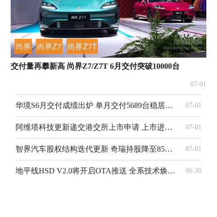
尚界
尚界Z7
尚界Z7T
交付量再攀新高 尚界Z7/Z7T 6月交付突破10000台
07-01
华境S6月交付成绩出炉 单月交付5689台稳居同级第一梯队
07-01
阿维塔科技更新递交港交所上市申请 上市进程稳步推进
07-01
智界汽车股权结构迭代更新 奇瑞持股降至85%引入核心团队持股
07-01
地平线HSD V2.0将开启OTA推送 全系技术焕新升级
06-30