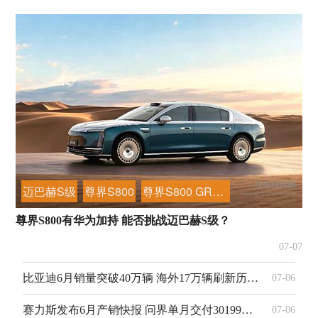
迈巴赫S级
尊界S800
尊界S800 GRAND DESIGN典藏大观
尊界S800有华为加持 能否挑战迈巴赫S级？
07-07
比亚迪6月销量突破40万辆 海外17万辆刷新历史纪录
07-06
赛力斯发布6月产销快报 问界单月交付30199台 上半年同比稳增
07-06