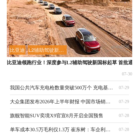
比亚迪
L2辅助驾驶新国标起草
比亚迪领跑行业！深度参与L2辅助驾驶新国标起草 首批通过
07-30
我国公共汽车充电枪数量突破500万个 充电基础设施网络持续扩容
07-29
大众集团发布2026年上半年财报 中国市场销量大幅下滑成主要拖累
07-29
旗舰智能SUV奕境X9官宣8月开启全国预售
07-28
单车成本30.5万毛利仅1.3万 崔东树：车企利润遭上游严重挤压
07-28