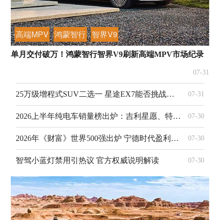
高端MPV
鸿蒙智行
智界V9
单月交付破万！鸿蒙智行智界V9刷新高端MPV市场纪录
07-31
25万级增程式SUV二选一 星途EX7能否挑战理想L6？
07-31
2026上半年纯电车销量榜出炉：吉利星愿、特斯拉Model Y、理想i6稳居前三
07-30
2026年《财富》世界500强出炉 宁德时代盈利领跑
07-30
智驾小蓝灯禁用引热议 官方权威说明解读
07-30