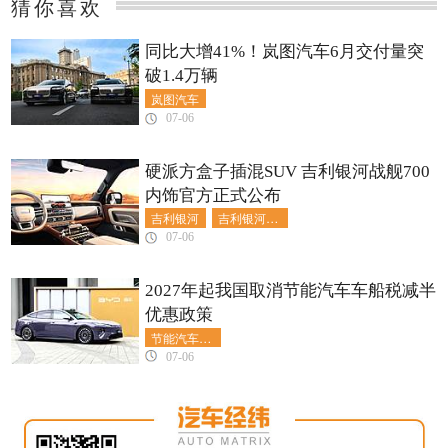
猜你喜欢
同比大增41%！岚图汽车6月交付量突
破1.4万辆
岚图汽车
07-06
硬派方盒子插混SUV 吉利银河战舰700
内饰官方正式公布
吉利银河
吉利银河战舰700
07-06
2027年起我国取消节能汽车车船税减半
优惠政策
节能汽车车船税减半
07-06