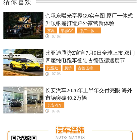
猜你喜欢
余承东曝光享界G9实车图 原厂一体式
升顶帐篷打造户外露营新体验
享界
享界G9
原厂一体式升顶帐篷
07-08
比亚迪腾势Z官宣7月9日全球上市 双门
四座纯电跑车登陆古德伍德速度节
比亚迪
腾势
古德伍德速度节
07-08
长安汽车2026年上半年交付亮眼 海外
市场突破40.2万辆
长安汽车
07-07