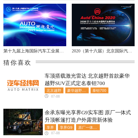
第十九届上海国际汽车工业展览会
2020（第十六届）北京国际汽车展览会
猜你喜欢
车顶搭载激光雷达 北京越野首款豪华
越野SUV正式定名泰钽700
北京越野
豪华越野SUV
泰钽700
07-08
余承东曝光享界G9实车图 原厂一体式
升顶帐篷打造户外露营新体验
享界
享界G9
原厂一体式升顶帐篷
07-08