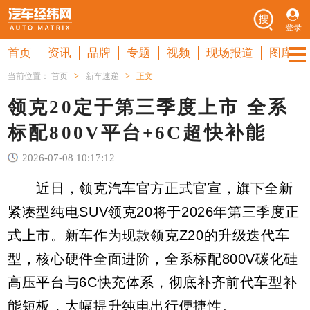
登录
首页
资讯
品牌
专题
视频
现场报道
图库
当前位置：
首页
>
新车速递
>
正文
领克20定于第三季度上市 全系
标配800V平台+6C超快补能
2026-07-08 10:17:12
近日，领克汽车官方正式官宣，旗下全新
紧凑型纯电SUV领克20将于2026年第三季度正
式上市。新车作为现款领克Z20的升级迭代车
型，核心硬件全面进阶，全系标配800V碳化硅
高压平台与6C快充体系，彻底补齐前代车型补
能短板，大幅提升纯电出行便捷性。