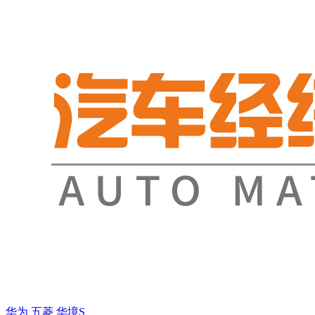
华为
五菱
华境S