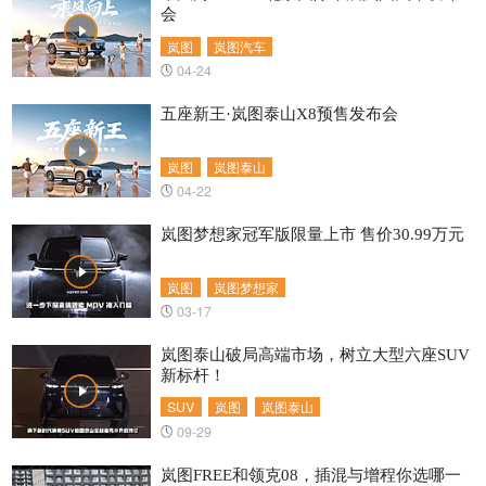
会
岚图
岚图汽车
04-24
五座新王·岚图泰山X8预售发布会
岚图
岚图泰山
04-22
岚图梦想家冠军版限量上市 售价30.99万元
岚图
岚图梦想家
03-17
岚图泰山破局高端市场，树立大型六座SUV
新标杆！
SUV
岚图
岚图泰山
09-29
岚图FREE和领克08，插混与增程你选哪一