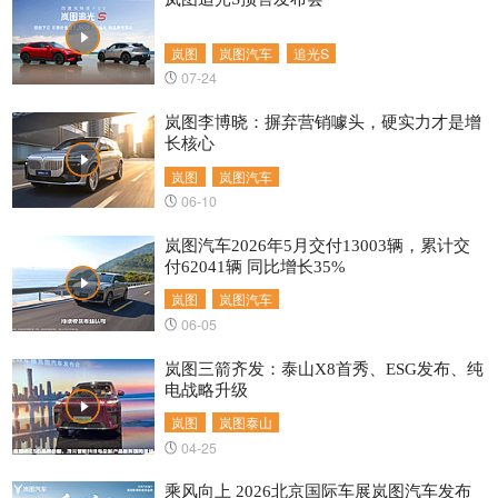
岚图
岚图汽车
追光S
07-24
岚图李博晓：摒弃营销噱头，硬实力才是增
长核心
岚图
岚图汽车
06-10
岚图汽车2026年5月交付13003辆，累计交
付62041辆 同比增长35%
岚图
岚图汽车
06-05
岚图三箭齐发：泰山X8首秀、ESG发布、纯
电战略升级
岚图
岚图泰山
04-25
乘风向上 2026北京国际车展岚图汽车发布