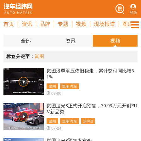
登录
首页
资讯
品牌
专题
视频
现场报道
图库
全部
资讯
视频
标签关键字：
岚图
岚图淡季承压依旧稳走，累计交付同比增3
1%
岚图
岚图汽车
08-06
岚图追光S正式开启预售，30.99万元开创FU
V新品类
岚图
岚图汽车
追光S
07-24
岚图追光S预售发布会