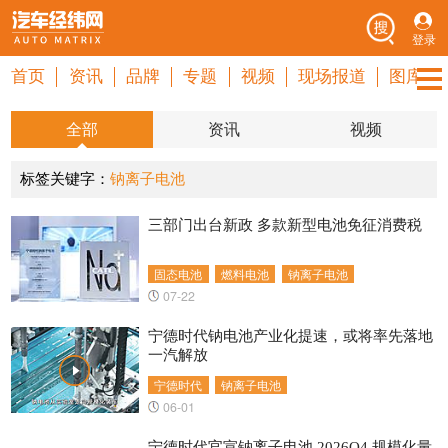
登录
首页
资讯
品牌
专题
视频
现场报道
图库
全部
资讯
视频
标签关键字：
钠离子电池
三部门出台新政 多款新型电池免征消费税
固态电池
燃料电池
钠离子电池
07-22
宁德时代钠电池产业化提速，或将率先落地
一汽解放
宁德时代
钠离子电池
06-01
宁德时代官宣钠离子电池 2026Q4 规模化量