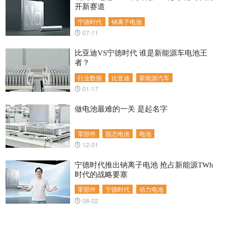
开新赛道
宁德时代
钠离子电池
07-11
比亚迪VS宁德时代 谁是新能源车电池王
者？
行业数据
比亚迪
新能源汽车
01-17
做电池最难的一关 是起名字
零部件
固态电池
电池
12-01
宁德时代推出钠离子电池 抢占新能源TWh
时代的战略要塞
零部件
宁德时代
动力电池
08-02