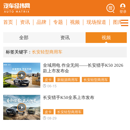
登录
首页
资讯
品牌
专题
视频
现场报道
图库
全部
资讯
视频
标签关键字：
长安轻型商用车
全域用电 作业无间——长安猎手K50 2026
款上市发布会
皮卡
新能源商用车
长安轻型商用车
06-15
长安猎手K50全系上市发布
皮卡
长安轻型商用车
08-29