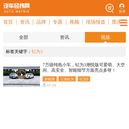
登录
首页
资讯
品牌
专题
视频
现场报道
图库
全部
资讯
视频
标签关键字：
钇为3
7万级纯电小车，钇为3潮悦版可爱萌、大空
间、高安全、智能细节方面亮点多呀！
新能源
江淮钇为
钇为3
07-23