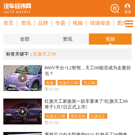
登录
首页
资讯
品牌
专题
视频
现场报道
图库
全部
资讯
视频
标签关键字：
红旗天工08
800V平台+L2智驾，天工08能否成为走量担
当？
红旗
红旗天工08
天工08
07-03
红旗天工家族第一款车要来了!红旗天工08
将于1月7日正式上市!
红旗天工08
新车亮相
红旗天工
01-03
重新定义中大型豪华SUV 红旗天工08预售