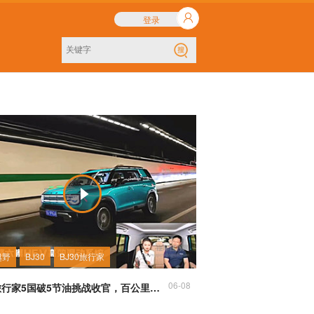
登录
越野
BJ30
BJ30旅行家
06-08
BJ30旅行家5国破5节油挑战收官，百公里油耗跌破5L树立SUV新标杆