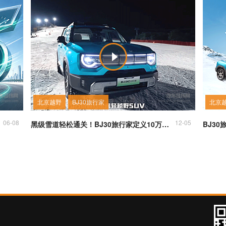
北京越野
BJ30旅行家
北京
06-08
12-05
黑级雪道轻松通关！BJ30旅行家定义10万级轻越野新标杆！
BJ3