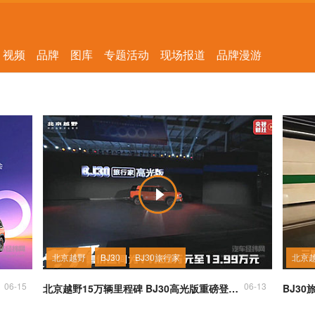
视频
品牌
图库
专题活动
现场报道
品牌漫游
北京越野
BJ30
BJ30旅行家
北京
06-15
06-13
北京越野15万辆里程碑 BJ30高光版重磅登场！