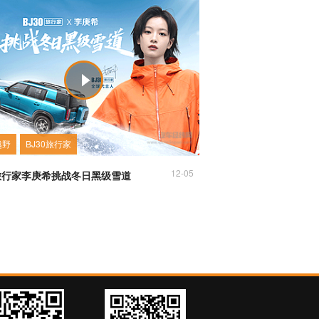
越野
BJ30旅行家
12-05
0旅行家李庚希挑战冬日黑级雪道