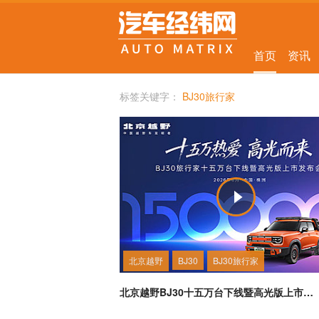
首页
资讯
标签关键字：
BJ30旅行家
北京越野
BJ30
BJ30旅行家
北京越野BJ30十五万台下线暨高光版上市直播