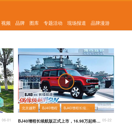
视频
品牌
图库
专题活动
现场报道
品牌漫游
北京越野
BJ40增程
BJ40增程长续航版
06-01
05-22
BJ40增程长续航版正式上市，16.98万起终结能耗焦虑