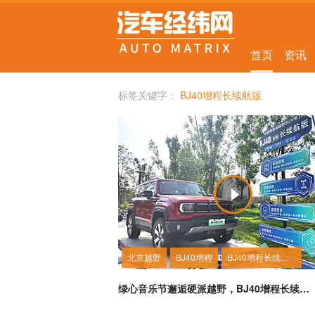
首页
资讯
标签关键字：
BJ40增程长续航版
北京越野
BJ40增程
BJ40增程长续航版
绿心音乐节邂逅硬派越野，BJ40增程长续航版实力圈粉