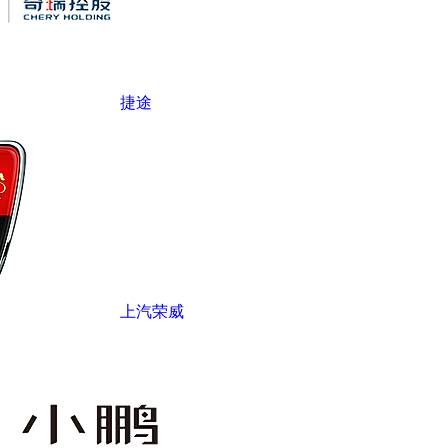
捷途
上汽荣威