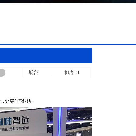
展台
排序
选，让买车不纠结！