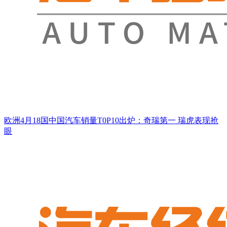
欧洲4月18国中国汽车销量T0P10出炉：奇瑞第一 瑞虎表现抢
眼