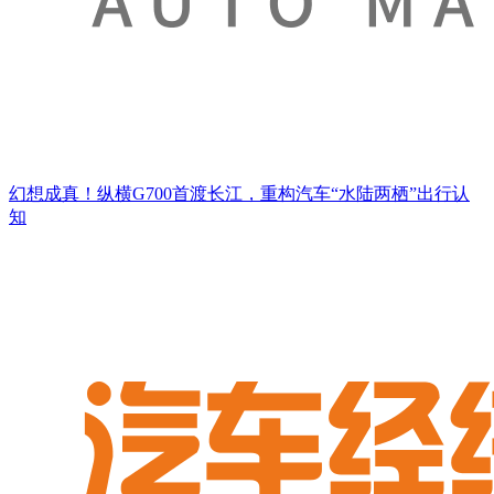
幻想成真！纵横G700首渡长江，重构汽车“水陆两栖”出行认
知