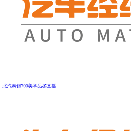
北汽泰钽700美学品鉴直播