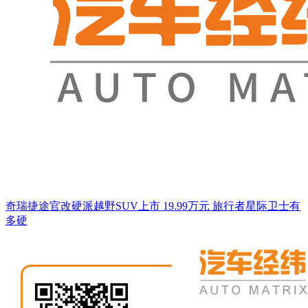
奇瑞捷途官改硬派越野SUV上市 19.99万元 旅行者星际卫士有
多硬