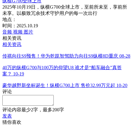
纵横G700全球上市
2025年10月19日，纵横G700全球上市，至前所未至，享前所
未享。以极致冗余技术守护用户的每一次出行
地点：
时间：2025.10.19
音频
视频
图片
相关资讯
相关资讯
传祺向往S9预售！华为乾崑智驾助力向往S9纵横8D重庆
08-28
40万的纵横G700与100万的仰望U8 谁才是“船车融合”真答
案？
10-19
豪华越野新坐标诞生！纵横G700上市 售价32.99万元起
10-20
评论
评论内容最少2字，最多200字
发表
猜你喜欢