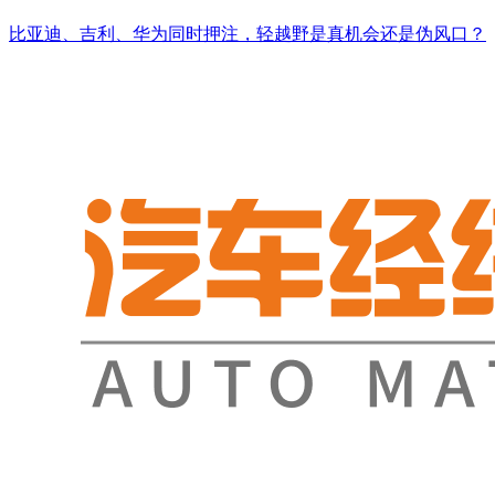
比亚迪、吉利、华为同时押注，轻越野是真机会还是伪风口？