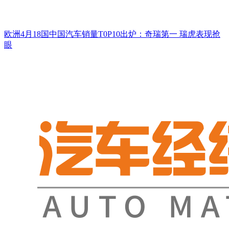
欧洲4月18国中国汽车销量T0P10出炉：奇瑞第一 瑞虎表现抢
眼