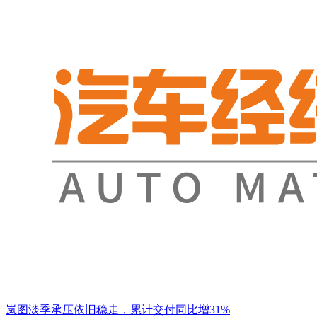
岚图淡季承压依旧稳走，累计交付同比增31%