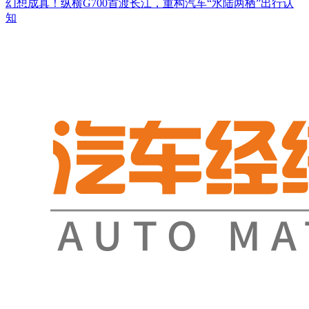
幻想成真！纵横G700首渡长江，重构汽车“水陆两栖”出行认
知