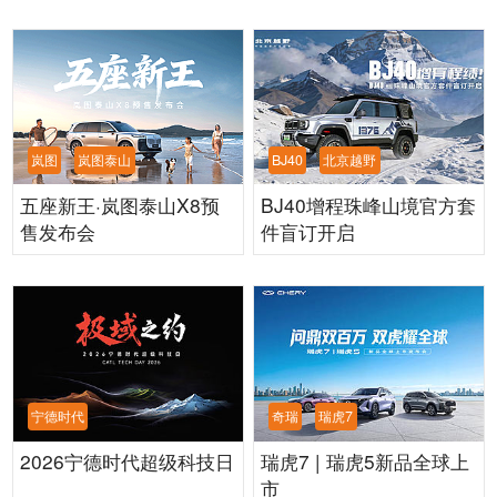
岚图
岚图泰山
BJ40
北京越野
五座新王·岚图泰山X8预
BJ40增程珠峰山境官方套
售发布会
件盲订开启
宁德时代
奇瑞
瑞虎7
2026宁德时代超级科技日
瑞虎7 | 瑞虎5新品全球上
市