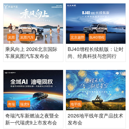
岚图
岚图汽车
北京越野
BJ40增程
乘风向上 2026北京国际
BJ40增程长续航版：让时
车展岚图汽车发布会
尚、经典科技与您同行
奇瑞
瑞虎9
地平线
奇瑞汽车新燃油之夜暨全
2026地平线年度产品技术
新一代瑞虎9上市发布会
发布会