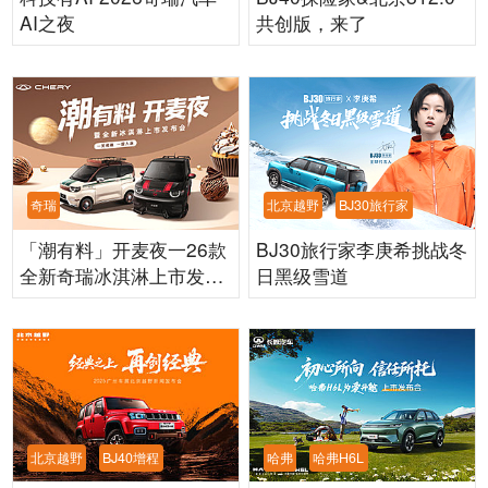
AI之夜
共创版，来了
奇瑞
北京越野
BJ30旅行家
「潮有料」开麦夜一26款
BJ30旅行家李庚希挑战冬
全新奇瑞冰淇淋上市发布
日黑级雪道
会
北京越野
BJ40增程
哈弗
哈弗H6L