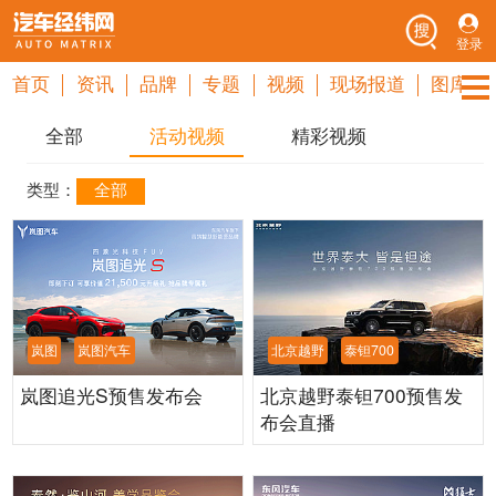
登录
首页
资讯
品牌
专题
视频
现场报道
图库
全部
活动视频
精彩视频
类型：
全部
岚图
岚图汽车
北京越野
泰钽700
岚图追光S预售发布会
北京越野泰钽700预售发
布会直播