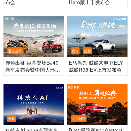
布会
Hero版上市发布会
北京越野
皮卡
威麟
赤免出征 巨幕登场BJ40
E马当先 威麟来电 RELY
新车发布会暨中国大环线
威麟R08 EV上市发布会
启动盛典
奇瑞
北京越野
科技有AI 2026奇瑞汽车
BJ40探险家&北京812.0