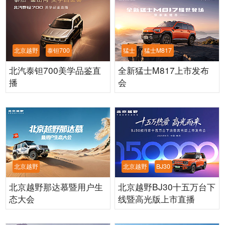
北京越野
泰钽700
猛士
猛士M817
北汽泰钽700美学品鉴直
全新猛士M817上市发布
播
会
北京越野
北京越野
BJ30
北京越野那达慕暨用户生
北京越野BJ30十五万台下
态大会
线暨高光版上市直播