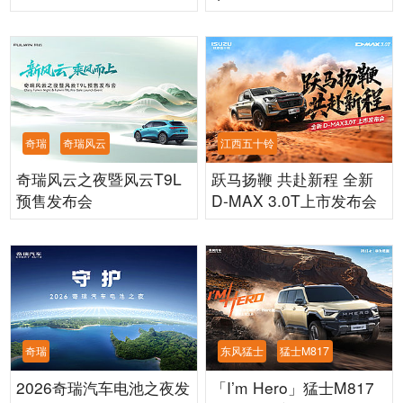
奇瑞
奇瑞风云
江西五十铃
奇瑞风云之夜暨风云T9L
跃马扬鞭 共赴新程 全新
预售发布会
D-MAX 3.0T上市发布会
奇瑞
东风猛士
猛士M817
2026奇瑞汽车电池之夜发
「I’m Hero」猛士M817