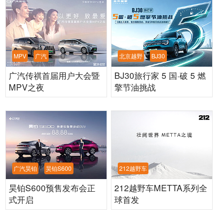
MPV
广汽
北京越野
BJ30
广汽传祺首届用户大会暨
BJ30旅行家 5 国·破 5 燃
MPV之夜
擎节油挑战
广汽昊铂
昊铂S600
212越野车
昊铂S600预售发布会正
212越野车METTA系列全
式开启
球首发