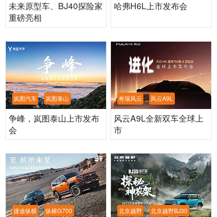
未来原型车、BJ40探险家
哈弗H6L上市发布会
重磅亮相
岚图汽车
岚图泰山
奇瑞风云
风云A9L
争峰，岚图泰山上市发布
风云A9L全新双车全球上
会
市
捷途纵横
纵横G700
北京越野
北京越野BJ30