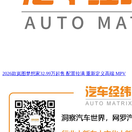
2026款岚图梦想家32.99万起售 配置拉满 重新定义高端 MPV