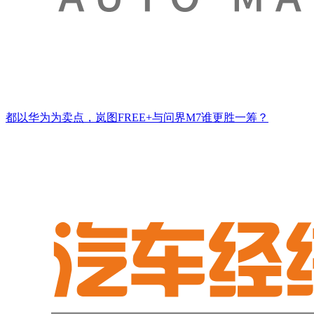
都以华为为卖点，岚图FREE+与问界M7谁更胜一筹？