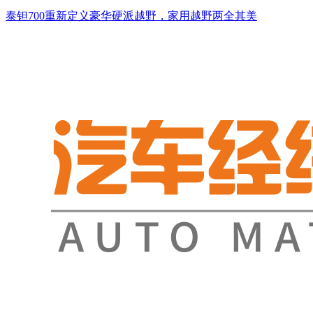
泰钽700重新定义豪华硬派越野，家用越野两全其美