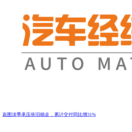
岚图淡季承压依旧稳走，累计交付同比增31%