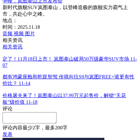
争峰，岚图泰山上市发布会
新时代旗舰SUV岚图泰山，以登峰造极的旗舰实力霸气上
市，共赴心中之峰。
地点：
时间：2025.11.18
音频
视频
图片
相关资讯
相关资讯
定了！11月18日上市！ 岚图泰山破局50万级豪华SUV市场
11-
07
都有鸿蒙座舱和乾崑智驾 传祺向往S9与岚图FREE+谁更有性
价比？
11-14
价格屠夫来了！岚图泰山以37.99万元起售价，解锁“天花
板”级价值
11-18
评论
评论内容最少2字，最多200字
发表