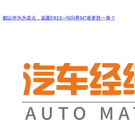
都以华为为卖点，岚图FREE+与问界M7谁更胜一筹？