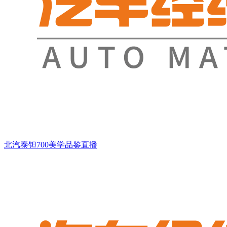
北汽泰钽700美学品鉴直播