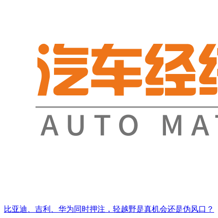
比亚迪、吉利、华为同时押注，轻越野是真机会还是伪风口？