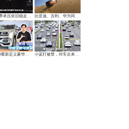
岚图淡季承压依旧稳走，累计交付同比增31%
比亚迪、吉利、华为同时押注，轻越野是真机会还是伪风口？
泰钽700重新定义豪华硬派越野，家用越野两全其美
小蓝灯被禁，对车企来说是好是坏？