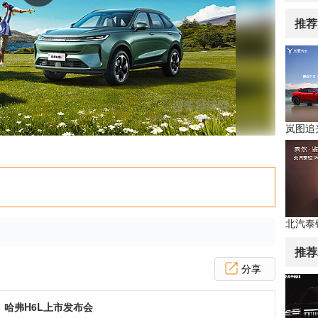
推荐
岚图追
推荐
分享
哈弗H6L上市发布会