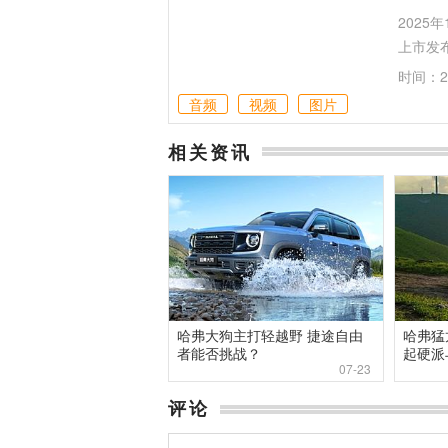
2025
上市发
时间：20
音频
视频
图片
相关资讯
哈弗大狗主打轻越野 捷途自由
哈弗猛龙
者能否挑战？
起硬派
07-23
吃”
评论