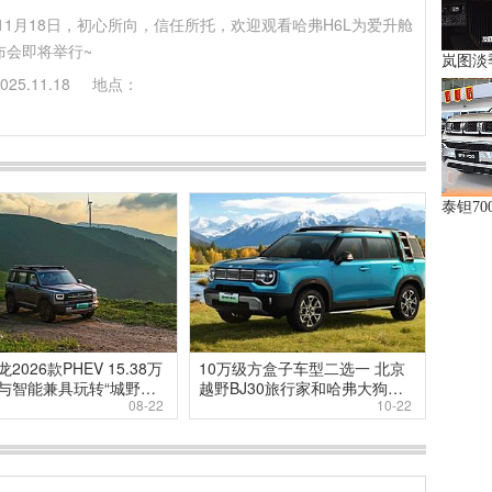
年11月18日，初心所向，信任所托，欢迎观看哈弗H6L为爱升舱
布会即将举行~
25.11.18
地点：
2026款PHEV 15.38万
10万级方盒子车型二选一 北京
与智能兼具玩转“城野通
越野BJ30旅行家和哈弗大狗谁
08-22
10-22
更强？