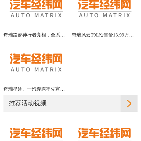
奇瑞路虎神行者亮相，全系标配华为辅助驾驶
奇瑞风云T9L预售价13.99万起 让“豪华平权”不再是口号
奇瑞星途、一汽奔腾率先宣布车型涨价，价格战或迎转折
推荐活动视频