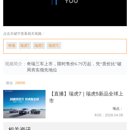
点击关键字查看相关视频：
奇瑞
瑞虎7
瑞虎5
瑞虎7L
视频简介：
奇瑞三车上市，限时售价6.79万起，凭“质价比”破
局夯实领先地位
播放
28690
瑞虎7 | 瑞虎5新品全球上
市
地点：
时间：2026.04.08
相关资讯