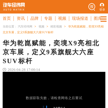
登录
首页
资讯
品牌
专题
视频
现场报道
图库
当前位置：
汽车经纬网
>
视频
>
精彩视频
>
华为乾崑赋能，奕境X9亮相
北京车展，定义9系旗舰大六座SUV标杆
华为乾崑赋能，奕境X9亮相北
京车展，定义9系旗舰大六座
SUV标杆
2026-04-28 17:00:14
数据获取失败，请检查网络之后重试