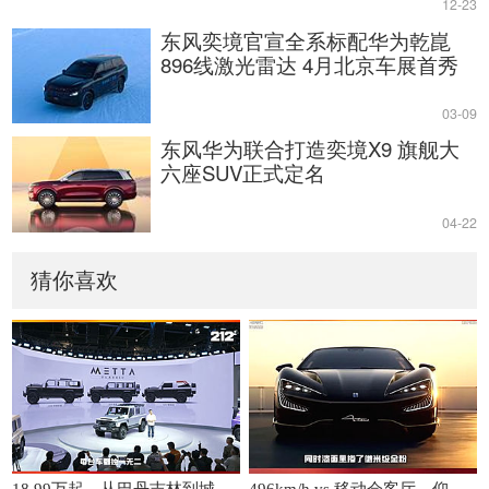
12-23
东风奕境官宣全系标配华为乾崑
896线激光雷达 4月北京车展首秀
03-09
东风华为联合打造奕境X9 旗舰大
六座SUV正式定名
04-22
猜你喜欢
18.99万起，从巴丹吉林到城市街头，212 METTA让越野没有边界
496km/h vs 移动会客厅，仰望的两台狠货有何不同？