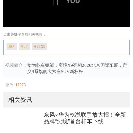
点击关键字查看相关视频：
华为
奕境
奕境X9
视频简介：
华为乾崑赋能，奕境X9亮相2026北京国际车展，定
义9系旗舰大六座SUV新标杆
播放
17273
相关资讯
东风×华为乾崑联手放大招！全新
品牌“奕境”首台样车下线