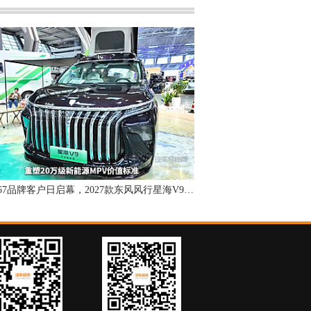
第十届67品牌客户日启幕，2027款东风风行星海V9正式上市！