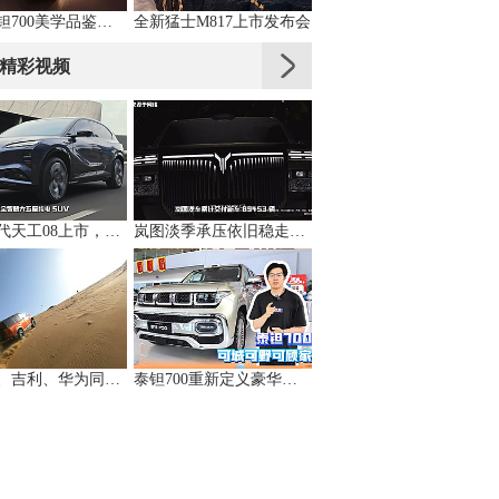
北汽泰钽700美学品鉴直播
全新猛士M817上市发布会
精彩视频
全新一代天工08上市，高端配置大众化，重新定义性价比
岚图淡季承压依旧稳走，累计交付同比增31%
比亚迪、吉利、华为同时押注，轻越野是真机会还是伪风口？
泰钽700重新定义豪华硬派越野，家用越野两全其美