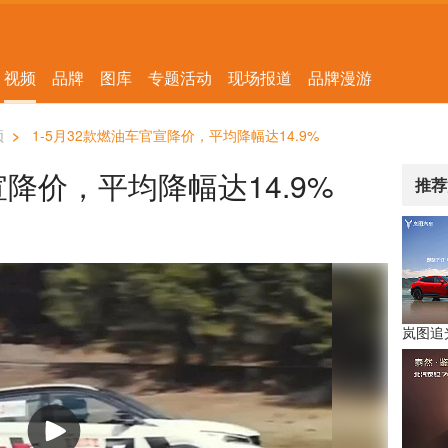
视频
品牌
图库
专题活动
现场报道
品牌漫游
频
>
1-5月32款燃油车官宣降价，平均降幅达14.9%
宣降价，平均降幅达14.9%
推荐
岚图追