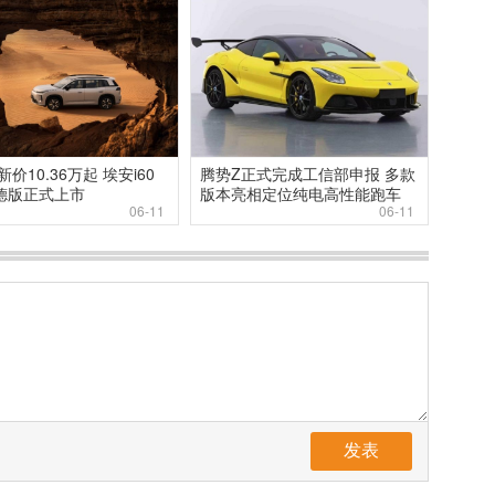
价10.36万起 埃安i60
腾势Z正式完成工信部申报 多款
宁德版正式上市
版本亮相定位纯电高性能跑车
06-11
06-11
发表