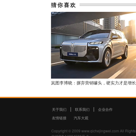
猜你喜欢
岚图李博晓：摒弃营销噱头，硬实力才是增长
关于我们
|
联系我们
|
企业合作
友情链接
汽车大观
Copyright © 2009 www.qichejingwei.com 