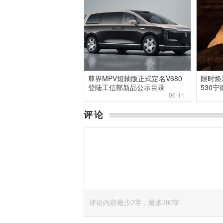
尊界MPV短轴版正式定名V680
限时焕新
登陆工信部新品公示目录
530
06-11
评论
评论内容最少2字，最多200字