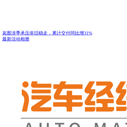
岚图淡季承压依旧稳走，累计交付同比增31%
最新活动相册