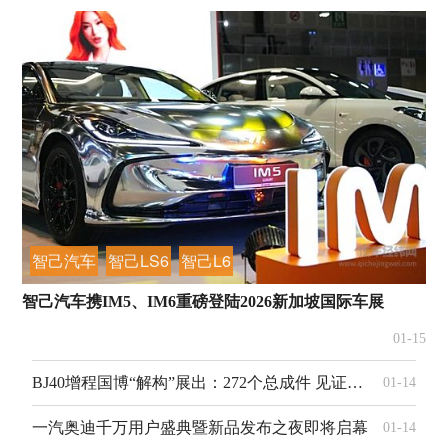
智己汽车
智己LS6
智己L6
智己汽车携IM5、IM6重磅登陆2026新加坡国际车展
01-15
BJ40增程国博“解构”展出：272个总成件 见证中国越野技术演进
01-14
一汽奥迪千万用户盛典暨新品发布之夜即将启幕
01-14