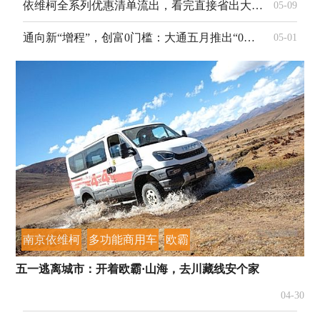
依维柯全系列优惠清单流出，看完直接省出大一笔
05-09
通向新“增程”，创富0门槛：大通五月推出“0首付0月供0利率”，致敬奋斗者
05-01
南京依维柯
多功能商用车
欧霸
五一逃离城市：开着欧霸·山海，去川藏线安个家
04-30