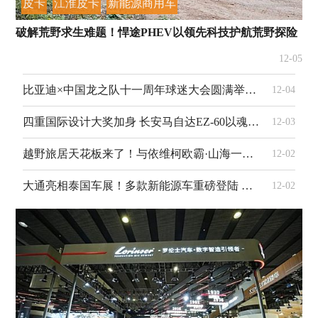
皮卡
江淮皮卡
新能源商用车
破解荒野求生难题！悍途PHEV以领先科技护航荒野探险
12-05
比亚迪×中国龙之队十一周年球迷大会圆满举行，与全国球迷共赴山城之约
12-04
四重国际设计大奖加身 长安马自达EZ-60以魂动美学定义全球新能源设计标杆
12-03
越野旅居天花板来了！与依维柯欧霸·山海一起勇闯天涯！
12-02
大通亮相泰国车展！多款新能源车重磅登陆 东南亚出海再添新动能
12-02