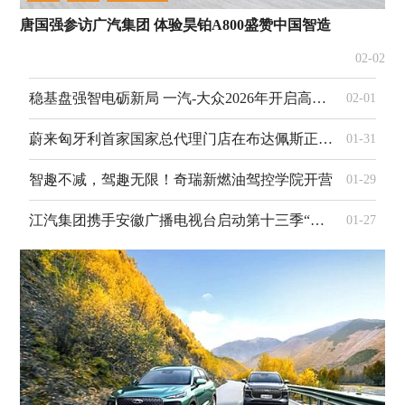
唐国强参访广汽集团 体验昊铂A800盛赞中国智造
02-02
稳基盘强智电砺新局 一汽-大众2026年开启高质量发展新征程
02-01
蔚来匈牙利首家国家总代理门店在布达佩斯正式开业
01-31
智趣不减，驾趣无限！奇瑞新燃油驾控学院开营
01-29
江汽集团携手安徽广播电视台启动第十三季“牵手·瑞风行动”
01-27