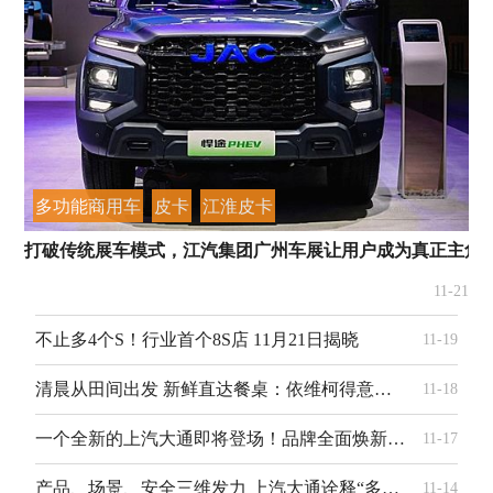
多功能商用车
皮卡
江淮皮卡
打破传统展车模式，江汽集团广州车展让用户成为真正主角
11-21
不止多4个S！行业首个8S店 11月21日揭晓
11-19
清晨从田间出发 新鲜直达餐桌：依维柯得意护航农家乐“鲜”机之路
11-18
一个全新的上汽大通即将登场！品牌全面焕新发布会定档广州车展
11-17
产品、场景、安全三维发力 上汽大通诠释“多人出行领导者”
11-14