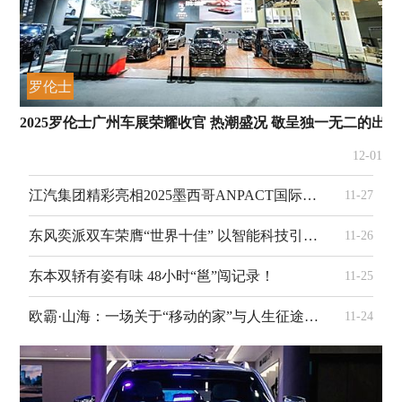
罗伦士
2025罗伦士广州车展荣耀收官 热潮盛况 敬呈独一无二的出
12-01
江汽集团精彩亮相2025墨西哥ANPACT国际展会
11-27
东风奕派双车荣膺“世界十佳” 以智能科技引领智慧出行
11-26
东本双轿有姿有味 48小时“邕”闯记录！
11-25
欧霸·山海：一场关于“移动的家”与人生征途的深度对话
11-24