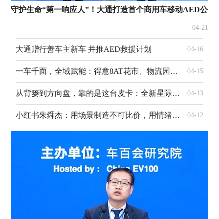
守护生命“第一响应人”！大通打造首个商用车移动AED公益
04-21
大通赠行善车主新车 并推AED救援计划
04-16
一车千面，全域赋能：得意8AT花市、物流园、建材市场三城同耀
04-15
从背篓到方向盘，靠的是这台皮卡：全新星际L助力墨脱茶农创富路
04-13
小红书朱舜杰：用场景制造不可比价，用情绪击穿用户决策
04-12