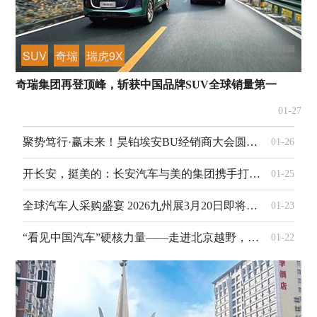
SUV
奇瑞
瑞虎9X
奇瑞集团再登顶峰，斩获中国品牌SUV全球销量第一
01-27
聚势笃行·赢未来！昊铂埃安BU经销商大会圆满召开，开启2026新征程
01-26
开长安，挺美的：长安汽车与美的集团携手打造“人·车·家”智慧生活
01-25
全球汽车人采购盛宴 2026九州展3月20日即将开幕！
01-23
“看见中国汽车”硬核力量——走进北京越野，“绩”往开来“越”然新生
01-22