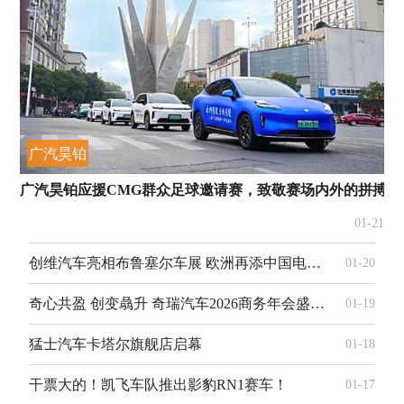
广汽昊铂
广汽昊铂应援CMG群众足球邀请赛，致敬赛场内外的拼搏精
01-21
创维汽车亮相布鲁塞尔车展 欧洲再添中国电动新力量
01-20
奇心共盈 创变骉升 奇瑞汽车2026商务年会盛大召开
01-19
猛士汽车卡塔尔旗舰店启幕
01-18
干票大的！凯飞车队推出影豹RN1赛车！
01-17