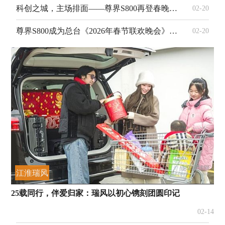
科创之城，主场排面——尊界S800再登春晚，与全球华人共庆新春
02-20
尊界S800成为总台《2026年春节联欢晚会》智慧出行时代旗舰合作伙伴
02-20
江淮瑞风
25载同行，伴爱归家：瑞风以初心镌刻团圆印记
02-14