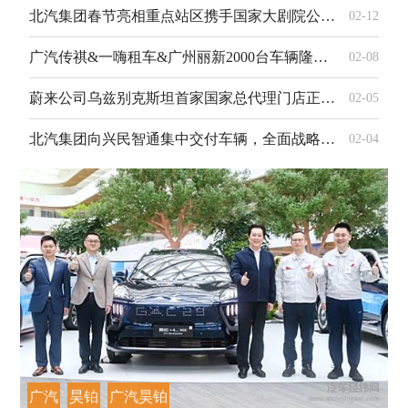
北汽集团春节亮相重点站区携手国家大剧院公益演出温暖回家路
02-12
广汽传祺&一嗨租车&广州丽新2000台车辆隆重交付
02-08
蔚来公司乌兹别克斯坦首家国家总代理门店正式开业
02-05
北汽集团向兴民智通集中交付车辆，全面战略合作共赴新程
02-04
广汽
昊铂
广汽昊铂