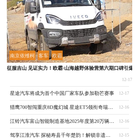
南京依维柯
客车
欧霸
征服吉山 见证实力！欧霸·山海越野体验营第六期口碑引爆
12-17
星途汽车将成为首个中国厂家车队参加勒芒赛事
12-17
猎鹰700智闯重庆8D魔幻城 星途ET5领衔奇瑞集团12·12盛典
12-16
江铃汽车富山智能制造基地2025年度第20万辆整车下线了！
12-16
驾享江淮汽车 探秘寿县千年楚韵！解锁非遗豆腐里的文化密码
12-15