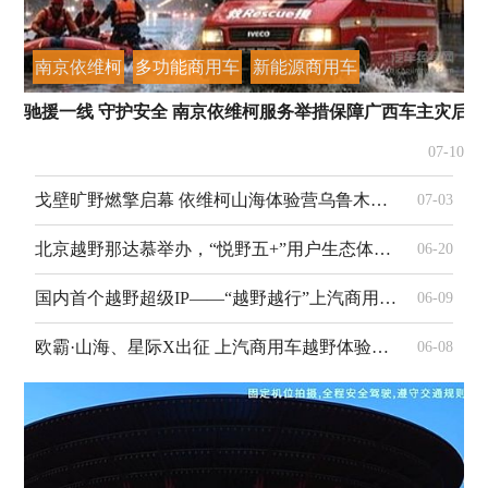
南京依维柯
多功能商用车
新能源商用车
驰援一线 守护安全 南京依维柯服务举措保障广西车主灾后用
07-10
戈壁旷野燃擎启幕 依维柯山海体验营乌鲁木齐试炼硬核越野性能
07-03
北京越野那达慕举办，“悦野五+”用户生态体系打造“越野全家桶”
06-20
国内首个越野超级IP——“越野越行”上汽商用车越野体验营夏季站启动
06-09
欧霸·山海、星际X出征 上汽商用车越野体验营即将热血开营
06-08