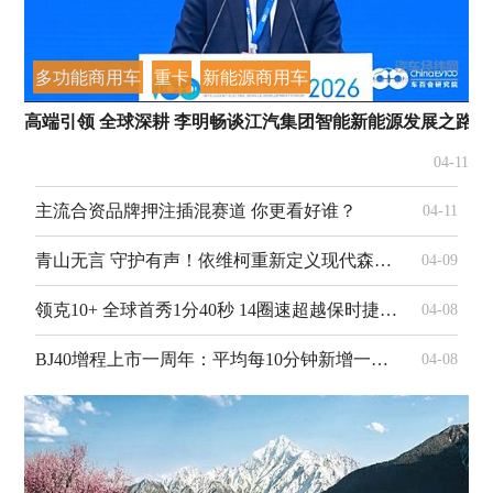
多功能商用车
重卡
新能源商用车
高端引领 全球深耕 李明畅谈江汽集团智能新能源发展之路
04-11
主流合资品牌押注插混赛道 你更看好谁？
04-11
青山无言 守护有声！依维柯重新定义现代森防作战单元
04-09
领克10+ 全球首秀1分40秒 14圈速超越保时捷Taycan GT
04-08
BJ40增程上市一周年：平均每10分钟新增一位车主 累计里程绕地球8500圈
04-08