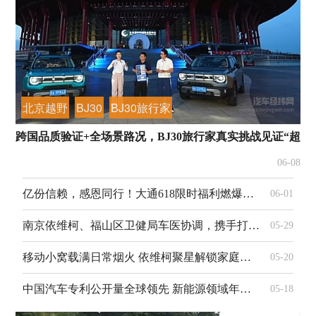
北京越野
BJ30
BJ30旅行家
跨国品质验证+全场景路况，BJ30旅行家真实挑战见证“超省
06-08
亿份信赖，感恩同行！大通618限时福利燃爆年中购车季
06-01
南京依维柯、福山区卫健局车医协调，携手打造定制化生命线
05-29
移动小窝载满日常烟火 依维柯聚星解锁家庭出游的满分惬意
05-20
中国汽车专利公开量全球领先 新能源领域年均增长 17.1%
05-18