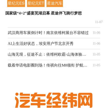
星纪元ES
星纪元ET
星途汽车
国家级“4+2”盛宴芜湖启幕 星途伴飞骑行梦想
11-07
武汉商用车展倒计时！南京依维柯展台不容错过
11-06
AI上生活好状态，埃安用户节北京开秀
11-06
山海无垠，征途不止：依维柯欧霸·山海体验营第四期于吉山奏响探索乐章
11-05
载着华语电影圈到场！传祺向往M8领衔 护航电影频道M榜荣誉之夜
11-05