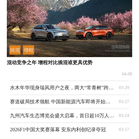
插混
增程
混动竞争之年 增程对比插混谁更具优势
04-08
水木年华现身瑞风用户之夜，两大“常青树”跨界携手演绎时代经典
03-29
赛道破局技术领航 中国新能源汽车即将开始竞速时代
03-27
九州汽车生态博览会盛大启幕，首日超10万人前来观展！
03-24
2026F1中国大奖赛落幕 安东内利创纪录夺冠
03-17