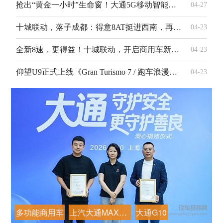
抢出“黄金一小时”生命窗！大通5G移动智能急救复苏车亮相2050大会
04-27
十城联动，落子成都：得意8AT挺进西南，再造城市物流新标杆
04-23
全新8速，更得益！十城联动，开启商用车新纪元
04-23
仰望U9正式上线《Gran Turismo 7 / 跑车浪漫旅7》
04-23
多功能商用车
上汽大通MAXUS
大通G10