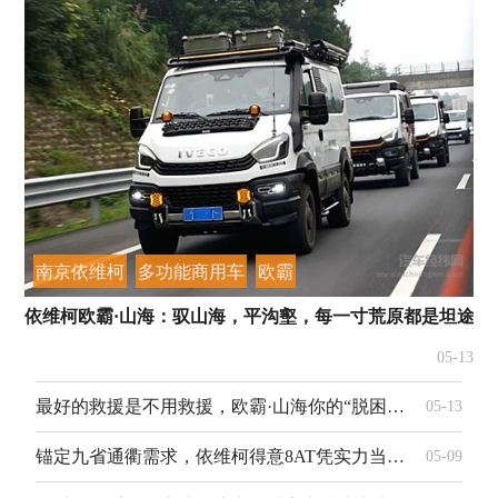
南京依维柯
多功能商用车
欧霸
依维柯欧霸·山海：驭山海，平沟壑，每一寸荒原都是坦途
05-13
最好的救援是不用救援，欧霸·山海你的“脱困战友”
05-13
锚定九省通衢需求，依维柯得意8AT凭实力当上城配圈“显眼包”
05-09