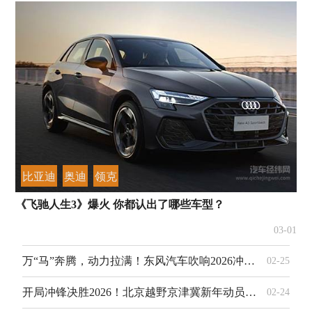
比亚迪
奥迪
领克
《飞驰人生3》爆火 你都认出了哪些车型？
03-01
万“马”奔腾，动力拉满！东风汽车吹响2026冲锋号
02-25
开局冲锋决胜2026！北京越野京津冀新年动员大会吹响奋进号角
02-24