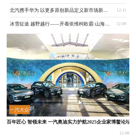
北汽携手华为 以更多原创新品定义新市场新赛道
12-11
冰雪征途 越野越行——开着依维柯欧霸·山海去“冬游”
12-09
一汽大众
百年匠心 智领未来 一汽奥迪实力护航2025企业家博鳌论坛
12-08