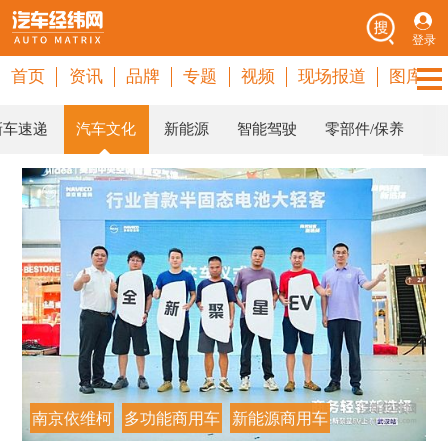
登录
首页
资讯
品牌
专题
视频
现场报道
图库
新车速递
汽车文化
新能源
智能驾驶
零部件/保养
南京依维柯
多功能商用车
新能源商用车