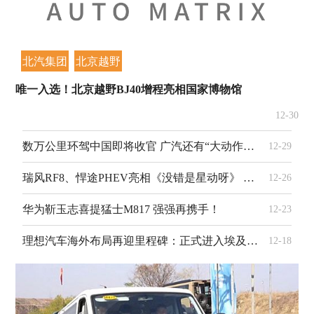
北汽集团
北京越野
唯一入选！北京越野BJ40增程亮相国家博物馆
12-30
数万公里环驾中国即将收官 广汽还有“大动作”！
12-29
瑞风RF8、悍途PHEV亮相《没错是星动呀》 共赴快乐之旅
12-26
华为靳玉志喜提猛士M817 强强再携手！
12-23
理想汽车海外布局再迎里程碑：正式进入埃及、哈萨克斯坦和阿塞拜疆市场。
12-18