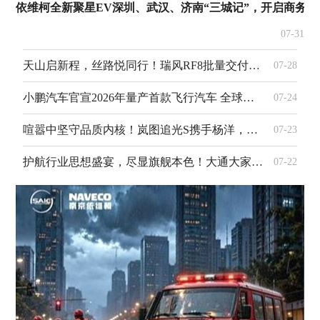
依维柯全新聚星EV深圳、武汉、济南“三城记”，开启商务轻
07-31
天山启新程，丝路悦同行！瑞风RF8批量交付飞猪旅行
07-28
小鹏汽车官宣2026年量产首款飞行汽车 全球订单突破7000台
07-24
喧嚣中坚守品质内核！岚图追光S携手杨洋，诠释真正的长期主义
07-23
护航行业思想盛宴，尽显旗舰本色！大通大家9超混以五星品质服务2026中国汽车论坛
07-22