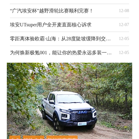
“广汽埃安杯”越野滑轮比赛顺利完赛！
12-08
埃安UTsuper用户全开麦直面核心诉求
12-07
零距离体验欧霸·山海：从28度陡坡缓降到交叉轴的全能征服
12-05
为何焕新极氪001，能让你的热爱永远多装一件？
12-05