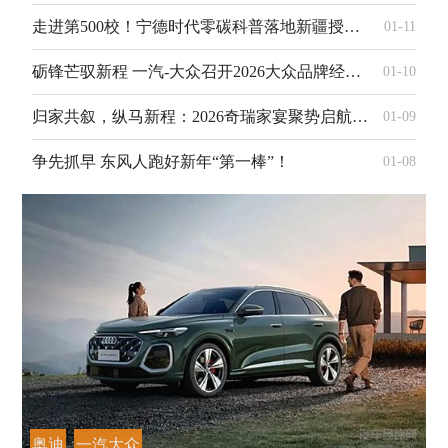
走进第500校！宁德时代零碳科普落地新疆授牌全国示范学校
01-11
砺锋芒驭新程 一汽-大众召开2026大众品牌经销商合作伙伴大会
01-10
归家共叙，纵马新程：2026奇瑞家宴聚势启航 共话新篇
01-09
争先抓早 东风人跑好新年“第一棒”！
01-08
奥迪
一汽大众