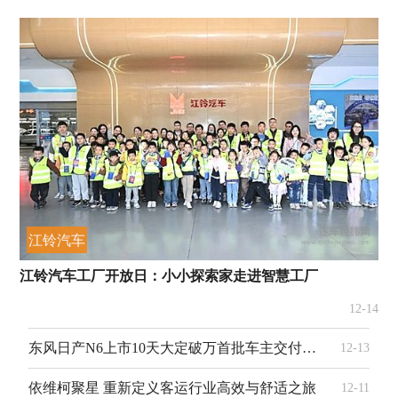
江铃汽车
江铃汽车工厂开放日：小小探索家走进智慧工厂
12-14
东风日产N6上市10天大定破万首批车主交付盛典闪耀星城
12-13
依维柯聚星 重新定义客运行业高效与舒适之旅
12-11