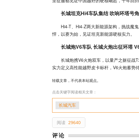
里征服都见证中国越野的硬核崛起，十年回归
长城坦克Hi4车队集结 吹响环塔号
Hi4-T、Hi4-Z两大新能源架构，挑战
悍，以赛为始，见证坦克新能源硬核实力。
长城炮V6车队 长城火炮出征环塔 
长城炮携V6火炮双车，以量产之躯征战T2
实力定义高性能越野皮卡标杆，V6火炮蓄势待
转载文章，不代表本站观点。
点击关键字阅读相关文章：
长城汽车
阅读
29640
评论