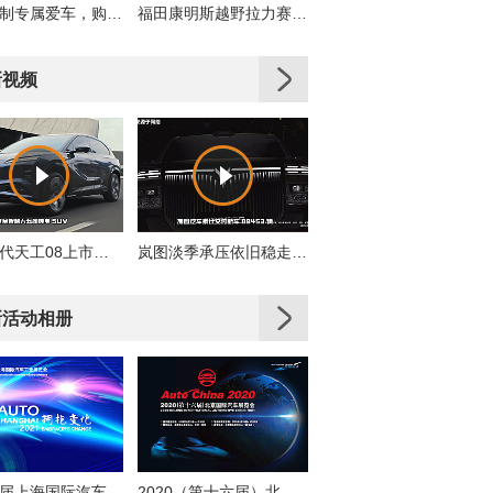
私人订制专属爱车，购车即享多重好礼！
福田康明斯越野拉力赛车队出征2019丝绸之路拉力赛
新视频
全新一代天工08上市，高端配置大众化，重新定义性价比
岚图淡季承压依旧稳走，累计交付同比增31%
新活动相册
第十九届上海国际汽车工业展览会
2020（第十六届）北京国际汽车展览会