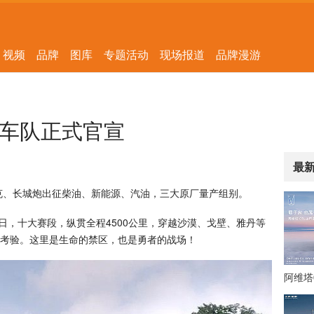
视频
品牌
图库
专题活动
现场报道
品牌漫游
赛车队正式官宣
最
克、长城炮出征柴油、新能源、汽油，三大原厂量产组别。
1日，十大赛段，纵贯全程4500公里，穿越沙漠、戈壁、雅丹等
考验。这里是生命的禁区，也是勇者的战场！
阿维塔