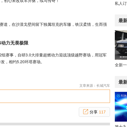
，初心未改双车并驱，续写传奇！
角
最
魔鬼赛道，在沙漠戈壁间留下独属坦克的车辙，铁汉柔情，生而强
V6动力无畏极限
组赛事，自研3.0大排量超燃动力迎战顶级越野赛场，用冠军
发，相约5.20环塔赛场。
最
文章来源：长城汽车
分享
117