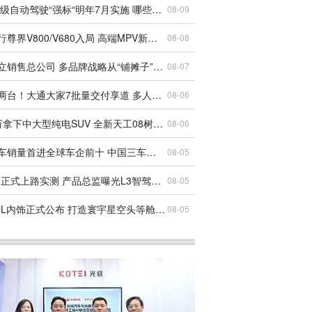
L3、L4级自动驾驶“强标“明年7月实施 哪些玩家率先获得了入场券？
08-09
鸿蒙智行尊界V800/V680入局 高端MPV新答案？
08-08
吉利成立销售总公司 多品牌战略从“铺摊子”到“收口子”
08-07
一台顶两台！大通大家7批量交付享道 多人出行有了新选择
08-06
17.99万拿下中大型纯电SUV 全新天工08树立新标杆
08-06
奇瑞汽车销量首进全球车企前十 中国三车企齐聚Top10创历史
08-05
享界G9正式上路实测 产品总监曝光L3智驾重磅标识
08-05
小鹏G9L内饰正式公布 打造寰宇星空头等舱智能座舱
08-05