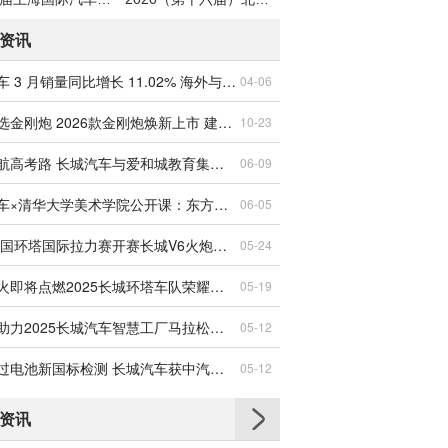
资讯
长城汽车 3 月销量同比增长 11.02% 海外与新能源表现亮眼
04-06
创富就选金刚炮 2026款金刚炮焕新上市 建议零售价8.98万元起
10-23
暖心护航高考路 长城汽车与爱和城教育集团联合开展爱心送考行动
06-09
长城汽车×清华大学美术学院公开课：东方美学成为世界表达
06-05
2025中国环塔国际拉力赛开赛长城V6火炮硬核出征环塔
05-24
沙海战火即将点燃2025长城环塔车队荣耀回归
05-19
长城炮助力2025长城汽车智慧工厂马拉松燃情开跑
05-12
首批通过电池新国标检测 长城汽车获中汽研双证书
05-12
资讯