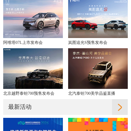
阿维塔07L上市发布会
岚图追光S预售发布会
北京越野泰钽700预售发布会
北汽泰钽700美学品鉴直播
最新活动