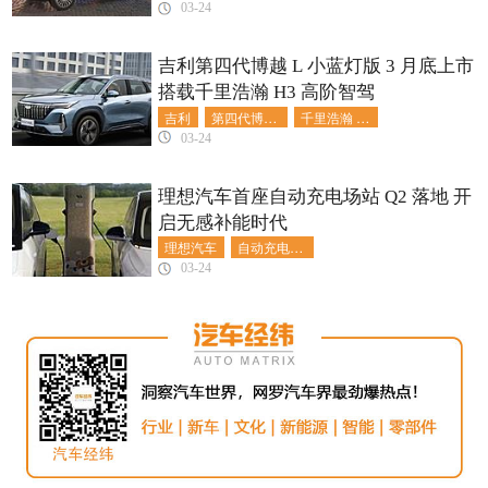
03-24
吉利第四代博越 L 小蓝灯版 3 月底上市
搭载千里浩瀚 H3 高阶智驾
吉利
第四代博越 L
千里浩瀚 H3
03-24
理想汽车首座自动充电场站 Q2 落地 开
启无感补能时代
理想汽车
自动充电场站
03-24