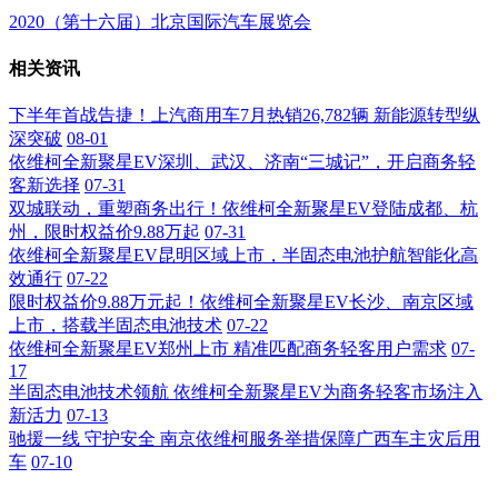
2020（第十六届）北京国际汽车展览会
相关资讯
下半年首战告捷！上汽商用车7月热销26,782辆 新能源转型纵
深突破
08-01
依维柯全新聚星EV深圳、武汉、济南“三城记”，开启商务轻
客新选择
07-31
双城联动，重塑商务出行！依维柯全新聚星EV登陆成都、杭
州，限时权益价9.88万起
07-31
依维柯全新聚星EV昆明区域上市，半固态电池护航智能化高
效通行
07-22
限时权益价9.88万元起！依维柯全新聚星EV长沙、南京区域
上市，搭载半固态电池技术
07-22
依维柯全新聚星EV郑州上市 精准匹配商务轻客用户需求
07-
17
半固态电池技术领航 依维柯全新聚星EV为商务轻客市场注入
新活力
07-13
驰援一线 守护安全 南京依维柯服务举措保障广西车主灾后用
车
07-10