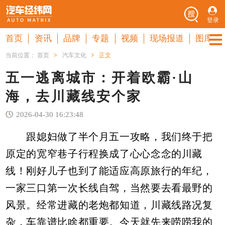
登录
首页
资讯
品牌
专题
视频
现场报道
图库
当前位置：
首页
>
汽车文化
>
正文
五一逃离城市：开着欧霸·山
海，去川藏线安个家
2026-04-30 16:23:48
跟媳妇做了半个月五一攻略，我们终于把
原定的宽窄巷子行程换成了心心念念的川藏
线！刚好儿子也到了能适应高原旅行的年纪，
一家三口第一次长线自驾，当然要去看最野的
风景。经常进藏的老炮都知道，川藏线路况复
杂，车靠谱比啥都重要。今天就先来唠唠我的