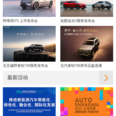
阿维塔07L上市发布会
岚图追光S预售发布会
北京越野泰钽700预售发布会
北汽泰钽700美学品鉴直播
最新活动