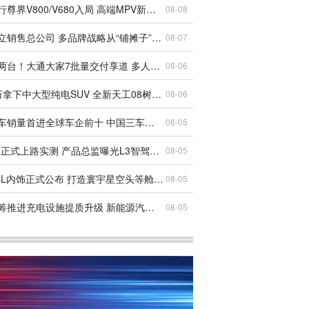
鸿蒙智行尊界V800/V680入局 高端MPV新答案？
08-08
吉利成立销售总公司 多品牌战略从“铺摊子”到“收口子”
08-07
一台顶两台！大通大家7批量交付享道 多人出行有了新选择
08-06
17.99万拿下中大型纯电SUV 全新天工08树立新标杆
08-06
奇瑞汽车销量首进全球车企前十 中国三车企齐聚Top10创历史
08-05
享界G9正式上路实测 产品总监曝光L3智驾重磅标识
08-05
小鹏G9L内饰正式公布 打造寰宇星空头等舱智能座舱
08-05
国家统筹推进充电设施提质升级 新能源汽车充电服务迎来全面跃升
08-05