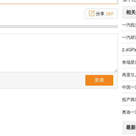
相关
分享
167
一汽研
发表
投产两
奥迪一
最新