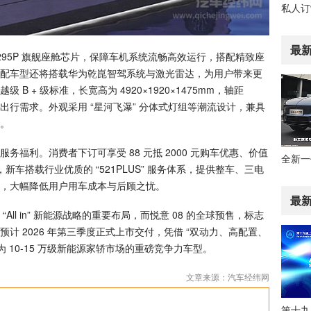
最
295P 旗舰座舱芯片，保障车机系统流畅高效运行，搭配精致座
配车型还将搭载华为乾崑智驾系统与激光雷达，为用户带来更
 + 级标准，长宽高为 4920×1920×1475mm，轴距
庭出行需求。外观采用 “星河飞瀑” 分体式灯组等潮流设计，兼具
。
利。消费者下订可享受 88 元抵 2000 元购车优惠、价值
新车搭载行业优质的 “521PLUS” 服务体系，提供整车、三电
，大幅降低用户用车成本与后顾之忧。
最
l in” 新能源战略的重要布局，而悦意 08 的全球预售，标志
计 2026 年第三季度正式上市交付，凭借 “双动力、高配置、
 10-15 万级新能源家轿市场的重磅竞争力车型。
文章来源：汽车经纬网