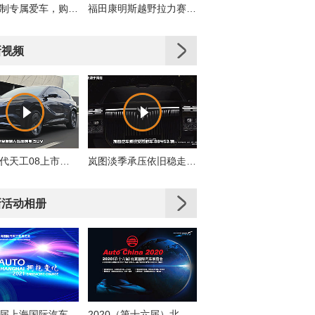
私人订制专属爱车，购车即享多重好礼！
福田康明斯越野拉力赛车队出征2019丝绸之路拉力赛
新视频
全新一代天工08上市，高端配置大众化，重新定义性价比
岚图淡季承压依旧稳走，累计交付同比增31%
新活动相册
第十九届上海国际汽车工业展览会
2020（第十六届）北京国际汽车展览会