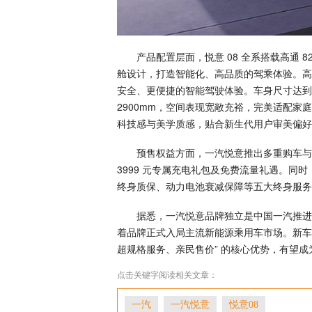
产品配置层面，悦意 08 全系搭载高通 8
舱设计，打造智能化、高品质的驾乘体验。高
安全、更便捷的智能驾驶体验。车身尺寸达到越级 B
2900mm，空间表现宽敞充裕，完美适配家
科技感与美学质感，贴合新生代用户审美偏好
预售权益方面，一汽悦意推出多重购车与服务福
3999 元专属充电礼包及免费流量礼遇。同时，
终身质保、动力电池衰减保障等五大终身服务
据悉，一汽悦意品牌独立是中国一汽推进 “Al
着品牌正式入局主流新能源乘用车市场。新车预
超规格服务、亲民售价” 的核心优势，有望成为
点击关键字阅读相关文章：
一汽
一汽悦意
悦意08