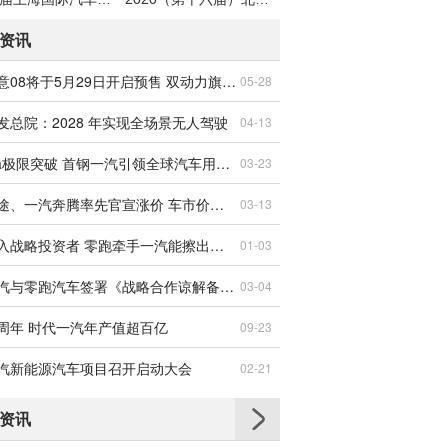
资讯
一汽悦意08将于5月29日开启预售 双动力旗舰家轿来袭
05-28
发总院：2028 年实现全场景无人驾驶
04-13
2.4GPa极限突破 首钢一汽引领全球汽车用钢技术革新
03-23
奇瑞星途、一汽奔腾率先官宣涨价 车市价格战或迎转折
03-13
再度引入战略投资者 零跑牵手一汽能擦出什么样的火花？
01-03
中国一汽与零跑汽车签署《战略合作谅解备忘录》
03-04
周年 时代一汽年产值超百亿
09-23
汽新能源汽车项目召开启动大会
02-21
资讯