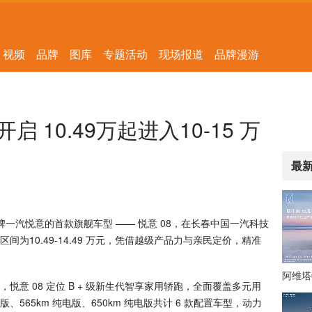
视频
品牌
图库
专题活动
现场报道
品牌漫游
 10.49万起进入10-15 万
最
牌一汽悦意的首款旗舰车型 —— 悦意 08，在长春中国一汽科技
为10.49-14.49 万元，凭借越级产品力与亲民定价，精准
阿维塔
 08 定位 B + 级新生代智享家用轿跑，全面覆盖多元用
65km 纯电版、650km 纯电版共计 6 款配置车型，动力