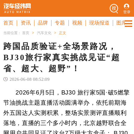
登录
首页
资讯
品牌
专题
视频
现场报道
图库
当前位置：
首页
>
汽车文化
>
正文
跨国品质验证+全场景路况，
BJ30旅行家真实挑战见证“超
省、超大、超野”！
2026-06-08 08:52:09
2026年6月5日，BJ30 旅行家5国·破5燃擎
节油挑战主题直播活动圆满举办，依托前期海
外五国达人实测积累，整场实景测评直播顺利
落地，直播的三个多小时内，北京越野联合全
网用户共同见证了这台7万级大方盒子： BJ30