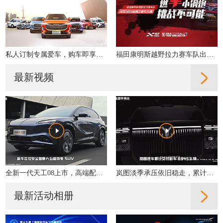
私人订制专属爱车，购车即享多重好礼！
福田康明斯越野拉力赛车队出征2019丝绸之路拉力赛
最新视频
全新一代天工08上市，高端配置大众化，重新定义性价比
岚图淡季承压依旧稳走，累计交付同比增31%
最新活动相册