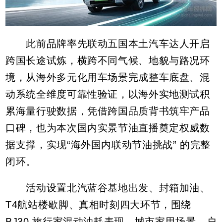
此前品牌率先联动五国本土汽车达人开启
跨国长途试炼，横跨不同气候、地貌与路况环
境，从海外多元化用车场景完成整车底盘、混
动系统全维度可靠性验证，以海外实地测试积
累海量行驶数据，凭借跨国品质背书筑牢产品
口碑，也为本次国内实景节油直播奠定权威数
据支撑，实现“海外国内联动节油挑战” 的完整
闭环。
活动设置北汽蓝谷基地出发、封箱加油、
T4航站楼歇脚、真相时刻四大环节，围绕
BJ30 旅行家混动油耗表现、城市家用场景、户