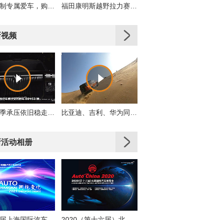
私人订制专属爱车，购车即享多重好礼！
福田康明斯越野拉力赛车队出征2019丝绸之路拉力赛
新视频
岚图淡季承压依旧稳走，累计交付同比增31%
比亚迪、吉利、华为同时押注，轻越野是真机会还是伪风口？
新活动相册
第十九届上海国际汽车工业展览会
2020（第十六届）北京国际汽车展览会