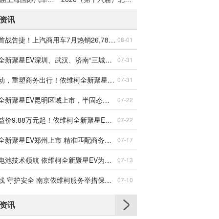
资讯
下半年首战告捷！上汽商用车7月热销26,782辆 新能源转型纵深突破
08-01
依维柯全新聚星EV深圳、武汉、济南“三城记”，开启商务轻客新选择
07-31
双城联动，重塑商务出行！依维柯全新聚星EV登陆成都、杭州，限时权益价9.88万起
07-31
依维柯全新聚星EV昆明区域上市，半固态电池护航智能化高效通行
07-22
限时权益价9.88万元起！依维柯全新聚星EV长沙、南京区域上市，搭载半固态电池技术
07-22
依维柯全新聚星EV郑州上市 精准匹配商务轻客用户需求
07-17
半固态电池技术领航 依维柯全新聚星EV为商务轻客市场注入新活力
07-13
驰援一线 守护安全 南京依维柯服务举措保障广西车主灾后用车
07-10
资讯