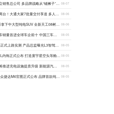
吉利成立销售总公司 多品牌战略从“铺摊子”到“收口子”
08-07
一台顶两台！大通大家7批量交付享道 多人出行有了新选择
08-06
17.99万拿下中大型纯电SUV 全新天工08树立新标杆
08-06
奇瑞汽车销量首进全球车企前十 中国三车企齐聚Top10创历史
08-05
享界G9正式上路实测 产品总监曝光L3智驾重磅标识
08-05
小鹏G9L内饰正式公布 打造寰宇星空头等舱智能座舱
08-05
国家统筹推进充电设施提质升级 新能源汽车充电服务迎来全面跃升
08-05
一汽-大众捷达M6官图正式公布 品牌首款纯电轿车下半年上市
08-05