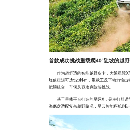
首款成功挑战重载爬40°陡坡的越
作为超舒适的智能越野皮卡，大通星际X同样完
峰值扭矩可达520N·m，重载工况下动力输出
把锁组合，车辆从容攻克陡坡挑战。
基于星栈平台打造的星际X，是主打舒适与
海底盘适配复杂越野路况，星云智能座舱则进