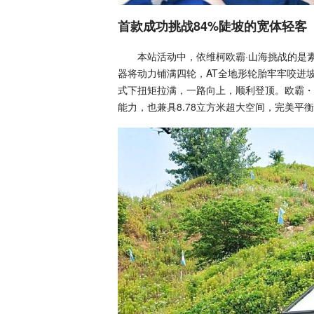
首款成功挑战84%陡坡的宽体轻客
本站活动中，依维柯欧霸·山海挑战的是素有
器将动力铺满四轮，AT全地形轮胎牢牢咬进
式下扭矩拉满，一路向上，顺利登顶。欧霸・
能力，也兼具8.78立方米超大空间，完美平