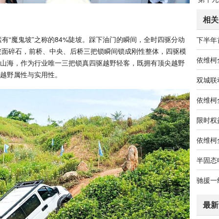
相关
“魔鬼坡”之称的84%陡坡。踩下油门的瞬间，全时四驱分动
坡面碎石，前桥、中央、后桥三把锁瞬间锁成刚性整体，四驱模
山海，作为行业唯一三把锁真四驱越野轻客，既拥有顶尖越野
衡越野属性与实用性。
最新