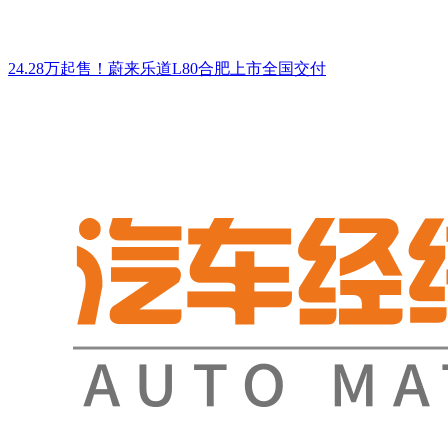
24.28万起售！蔚来乐道L80合肥上市全国交付